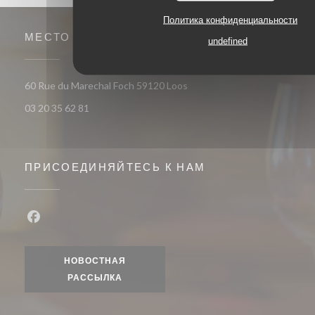
Политика конфиденциальности
МЕСТО
undefined
((открывается в новом окне)
60 Rue du Marechal Foch 59120 Loos
03 20 35 62 81
ПРИСОЕДИНЯЙТЕСЬ К НАМ
Facebook ((открывается в новом окне))
НОВОСТНАЯ
РАССЫЛКА