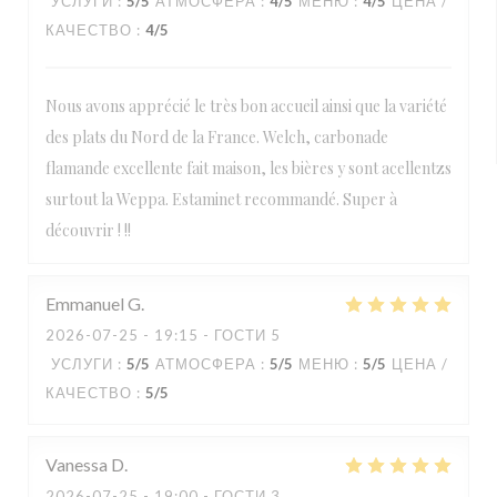
УСЛУГИ
:
5
/5
АТМОСФЕРА
:
4
/5
МЕНЮ
:
4
/5
ЦЕНА /
КАЧЕСТВО
:
4
/5
Nous avons apprécié le très bon accueil ainsi que la variété
des plats du Nord de la France. Welch, carbonade
flamande excellente fait maison, les bières y sont acellentzs
surtout la Weppa. Estaminet recommandé. Super à
découvrir ! !!
Emmanuel
G
2026-07-25
- 19:15 - ГОСТИ 5
УСЛУГИ
:
5
/5
АТМОСФЕРА
:
5
/5
МЕНЮ
:
5
/5
ЦЕНА /
КАЧЕСТВО
:
5
/5
Vanessa
D
2026-07-25
- 19:00 - ГОСТИ 3