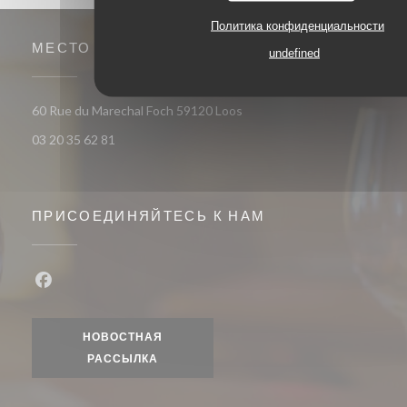
Политика конфиденциальности
МЕСТО
undefined
((открывается в новом окне)
60 Rue du Marechal Foch 59120 Loos
03 20 35 62 81
ПРИСОЕДИНЯЙТЕСЬ К НАМ
Facebook ((открывается в новом окне))
НОВОСТНАЯ
РАССЫЛКА