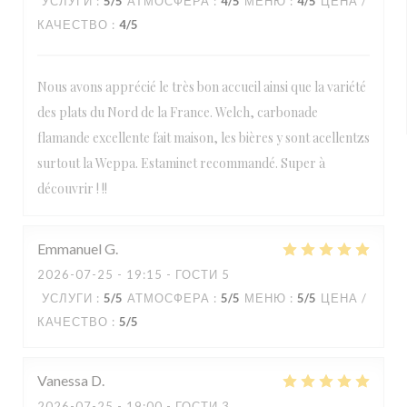
УСЛУГИ
:
5
/5
АТМОСФЕРА
:
4
/5
МЕНЮ
:
4
/5
ЦЕНА /
КАЧЕСТВО
:
4
/5
Nous avons apprécié le très bon accueil ainsi que la variété
des plats du Nord de la France. Welch, carbonade
flamande excellente fait maison, les bières y sont acellentzs
surtout la Weppa. Estaminet recommandé. Super à
découvrir ! !!
Emmanuel
G
2026-07-25
- 19:15 - ГОСТИ 5
УСЛУГИ
:
5
/5
АТМОСФЕРА
:
5
/5
МЕНЮ
:
5
/5
ЦЕНА /
КАЧЕСТВО
:
5
/5
Vanessa
D
2026-07-25
- 19:00 - ГОСТИ 3