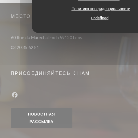
Политика конфиденциальности
МЕСТО
undefined
((открывается в новом окне)
60 Rue du Marechal Foch 59120 Loos
03 20 35 62 81
ПРИСОЕДИНЯЙТЕСЬ К НАМ
Facebook ((открывается в новом окне))
НОВОСТНАЯ
РАССЫЛКА