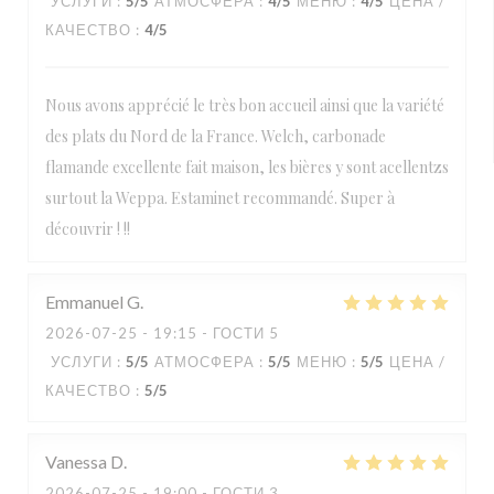
УСЛУГИ
:
5
/5
АТМОСФЕРА
:
4
/5
МЕНЮ
:
4
/5
ЦЕНА /
КАЧЕСТВО
:
4
/5
Nous avons apprécié le très bon accueil ainsi que la variété
des plats du Nord de la France. Welch, carbonade
flamande excellente fait maison, les bières y sont acellentzs
surtout la Weppa. Estaminet recommandé. Super à
découvrir ! !!
Emmanuel
G
2026-07-25
- 19:15 - ГОСТИ 5
УСЛУГИ
:
5
/5
АТМОСФЕРА
:
5
/5
МЕНЮ
:
5
/5
ЦЕНА /
КАЧЕСТВО
:
5
/5
Vanessa
D
2026-07-25
- 19:00 - ГОСТИ 3