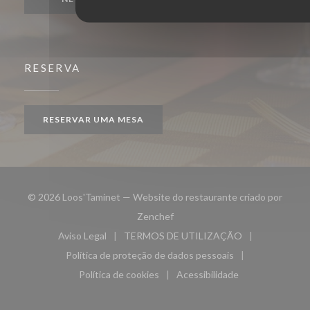
RESERVA
RESERVAR UMA MESA
© 2026 Loos'Taminet — Website do restaurante criado por
((abre numa nova janela))
Zenchef
Aviso Legal
TERMOS DE UTILIZAÇÃO
((abre numa nova janela))
((abre numa nova janela))
Política de proteção de dados pessoais
((abre numa nova janela))
Política de cookies
Acessibilidade
((abre numa nova janela))
((abre numa nova janela)