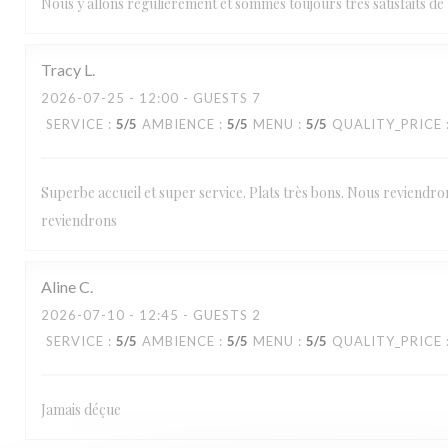
Nous y allons régulièrement et sommes toujours très satisfaits de l
Tracy
L
2026-07-25
- 12:00 - GUESTS 7
SERVICE
:
5
/5
AMBIENCE
:
5
/5
MENU
:
5
/5
QUALITY_PRICE
Superbe accueil et super service. Plats très bons. Nous reviendro
reviendrons
Loos'Taminet
Aline
C
2026-07-10
- 12:45 - GUESTS 2
SERVICE
:
5
/5
AMBIENCE
:
5
/5
MENU
:
5
/5
QUALITY_PRICE
Jamais déçue