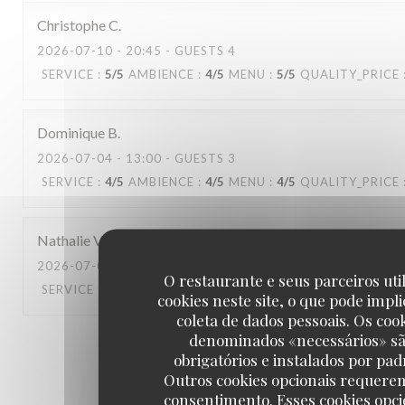
Christophe
C
2026-07-10
- 20:45 - GUESTS 4
SERVICE
:
5
/5
AMBIENCE
:
4
/5
MENU
:
5
/5
QUALITY_PRICE
Dominique
B
2026-07-04
- 13:00 - GUESTS 3
SERVICE
:
4
/5
AMBIENCE
:
4
/5
MENU
:
4
/5
QUALITY_PRICE
Nathalie
V
2026-07-06
- 13:15 - GUESTS 4
O restaurante e seus parceiros uti
SERVICE
:
3
/5
AMBIENCE
:
3
/5
MENU
:
2
/5
QUALITY_PRICE
cookies neste site, o que pode impli
coleta de dados pessoais. Os coo
denominados «necessários» s
1
2
3
obrigatórios e instalados por pad
Outros cookies opcionais requere
consentimento. Esses cookies opci