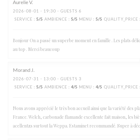
Aurelie
V
2026-08-01
- 19:30 - GUESTS 6
SERVICE
:
5
/5
AMBIENCE
:
5
/5
MENU
:
5
/5
QUALITY_PRICE
Bonjour On a passé un superbe moment en famille . Les plats déli
au top . Merci beaucoup
Morand
J
2026-07-31
- 13:00 - GUESTS 3
SERVICE
:
5
/5
AMBIENCE
:
4
/5
MENU
:
4
/5
QUALITY_PRICE
Nous avons apprécié le très bon accueil ainsi que la variété des pl
France. Welch, carbonade flamande excellente fait maison, les biè
acellentzs surtout la Weppa. Estaminet recommandé. Super à décou