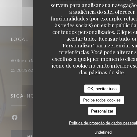
servem para analisar sua navegação
a audiência do site, oferecer
funcionalidades (por exemplo, relac
às redes sociais) ou exibir publicid
conteúdos personalizados. Clique e
aceitar tudo', 'Recusar tudo' o
LOCAL
'Personalizar' para gerenciar s
preferências. Você pode alterar 
escolhas a qualquer momento clica
((abre numa nova janela))
60 Rue du Marechal Foch 59120 Loos
ícone de cookie no canto inferior e
03 20 35 62 81
das páginas do site.
OK, aceitar tudo
SIGA-NOS
Proíbe todos cookies
Personalizar
Facebook ((abre numa nova janela))
Política de proteção de dados pessoa
undefined
NEWSLETTER