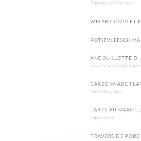
Charolais au Couteau
WELSH COMPLET F
POTJEVLEESCH MA
ANDOUILLETTE D'
sauce Moutarde à l' Anci
CARBONNADE FLA
A la Chimay bleu
TARTE AU MAROIL
Salade verte
TRAVERS DE PORC