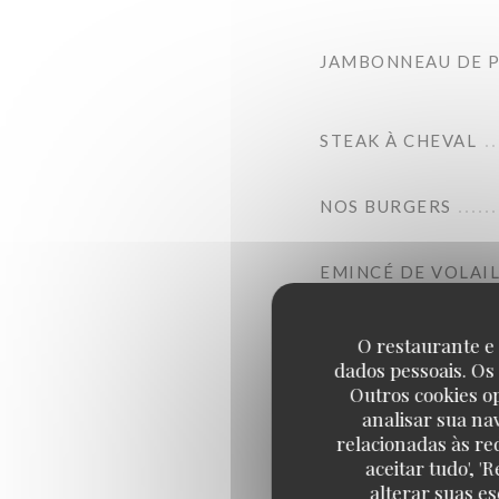
JAMBONNEAU DE 
STEAK À CHEVAL
NOS BURGERS
EMINCÉ DE VOLAI
TARTARE ITALIEN
O restaurante e 
dados pessoais. Os
Outros cookies o
analisar sua na
relacionadas às re
aceitar tudo', 
alterar suas e