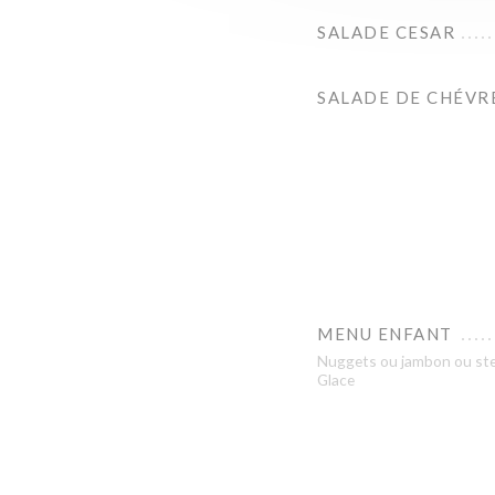
SALADE CESAR
SALADE DE CHÉVR
MENU ENFANT
Nuggets ou jambon ou steak
Glace