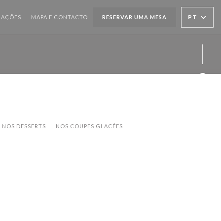
PT
IAÇÕES
MAPA E CONTACTO
RESERVAR UMA MESA
Face
NOS DESSERTS
NOS COUPES GLACÉES