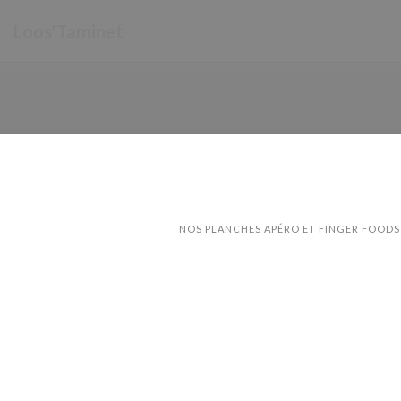
Painel de Gerenciamento de Cookies
Loos'Taminet
NOS PLANCHES APÉRO ET FINGER FOODS