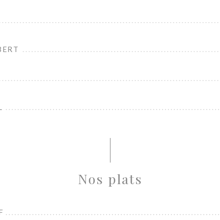
BERT
L
Nos plats
F