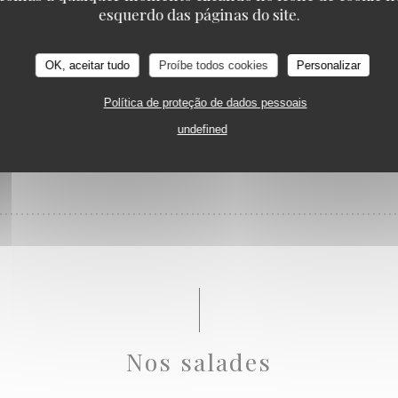
Nos grillades
Loos'Taminet
esquerdo das páginas do site.
OK, aceitar tudo
Proíbe todos cookies
Personalizar
Política de proteção de dados pessoais
undefined
CK
Nos salades