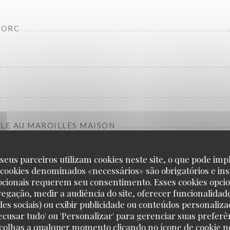
PORC
LLE AU MAROILLES MAISON
seus parceiros utilizam cookies neste site, o que pode impl
 cookies denominados «necessários» são obrigatórios e ins
pcionais requerem seu consentimento. Esses cookies opci
vegação, medir a audiência do site, oferecer funcionalidad
des sociais) ou exibir publicidade ou conteúdos personaliza
'Recusar tudo' ou 'Personalizar' para gerenciar suas preferê
scolhas a qualquer momento clicando no ícone de cookie no