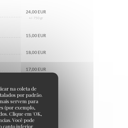
24,00 EUR
+/- 750 gr
15,00 EUR
18,00 EUR
17,00 EUR
17,50 EUR
icar na coleta de
talados por padrão.
onais servem para
es (por exemplo,
dos. Clique em 'OK,
ncias. Você pode
 canto inferior