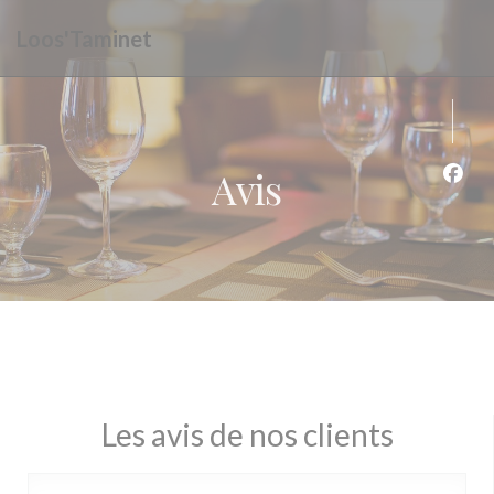
Personnalisation de vos choix en matière de cookies
Loos'Taminet
Avis
Face
Les avis de nos clients