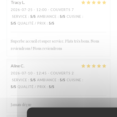
Tracy
L
2026-07-25
- 12:00 - COUVERTS 7
SERVICE
:
5
/5
AMBIANCE
:
5
/5
CUISINE
:
5
/5
QUALITÉ / PRIX
:
5
/5
Superbe accueil et super service. Plats très bons. Nous
reviendrons ! Nous reviendrons
Aline
C
2026-07-10
- 12:45 - COUVERTS 2
SERVICE
:
5
/5
AMBIANCE
:
5
/5
CUISINE
:
5
/5
QUALITÉ / PRIX
:
5
/5
Jamais déçue