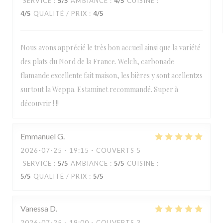
SERVICE
:
5
/5
AMBIANCE
:
4
/5
CUISINE
:
4
/5
QUALITÉ / PRIX
:
4
/5
Nous avons apprécié le très bon accueil ainsi que la variété
des plats du Nord de la France. Welch, carbonade
flamande excellente fait maison, les bières y sont acellentzs
surtout la Weppa. Estaminet recommandé. Super à
découvrir ! !!
Emmanuel
G
2026-07-25
- 19:15 - COUVERTS 5
SERVICE
:
5
/5
AMBIANCE
:
5
/5
CUISINE
:
5
/5
QUALITÉ / PRIX
:
5
/5
Vanessa
D
2026-07-25
- 19:00 - COUVERTS 3