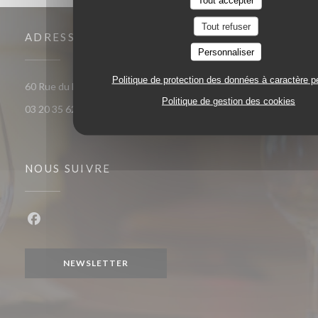
Tout refuser
ADRESSE
Personnaliser
Politique de protection des données à caractère p
((ouvre une nouvelle fenêtre)
60 Rue du Marechal Foch 59120 Loos
Politique de gestion des cookies
03 20 35 62 81
NOUS SUIVRE
Facebook ((ouvre une nouvelle fenêtre))
NEWSLETTER