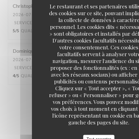
Le restaurant et ses partenaires utili
Christophe
C
des cookies sur ce site, pouvant impl
2026-07-10
- 20:45 - COUVERTS 4
la collecte de données à caractèr
SERVICE
:
5
/5
AMBIANCE
:
4
/5
CUISINE
:
personnel. Les cookies dits « nécessa
5
/5
QUALITÉ / PRIX
:
5
/5
» sont obligatoires et installés par dé
D'autres cookies facultatifs nécessit
votre consentement. Ces cookies
Dominique
B
facultatifs servent à analyser votr
2026-07-04
- 13:00 - COUVERTS 3
navigation, mesurer l'audience du si
proposer des fonctionnalités (ex : en 
SERVICE
:
4
/5
AMBIANCE
:
4
/5
CUISINE
:
avec les réseaux sociaux) ou afficher
4
/5
QUALITÉ / PRIX
:
4
/5
publicités ou contenus personnalisé
Cliquez sur « Tout accepter », « To
refuser » ou « Personnaliser » pour 
1
2
3
vos préférences. Vous pouvez modif
vos choix à tout moment en cliquant
l'icône représentant un cookie en ba
gauche des pages du site.
Tout accepter