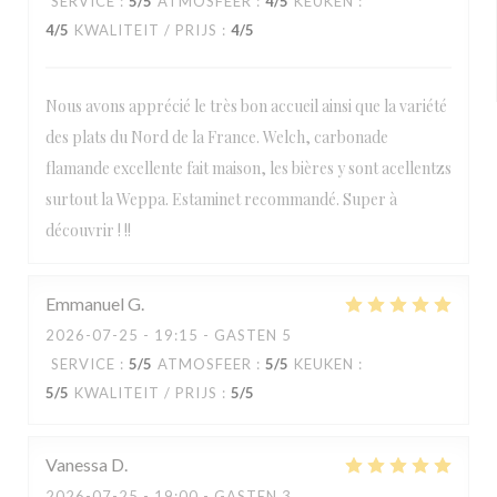
SERVICE
:
5
/5
ATMOSFEER
:
4
/5
KEUKEN
:
4
/5
KWALITEIT / PRIJS
:
4
/5
Nous avons apprécié le très bon accueil ainsi que la variété
des plats du Nord de la France. Welch, carbonade
flamande excellente fait maison, les bières y sont acellentzs
surtout la Weppa. Estaminet recommandé. Super à
découvrir ! !!
Emmanuel
G
2026-07-25
- 19:15 - GASTEN 5
SERVICE
:
5
/5
ATMOSFEER
:
5
/5
KEUKEN
:
5
/5
KWALITEIT / PRIJS
:
5
/5
Vanessa
D
2026-07-25
- 19:00 - GASTEN 3