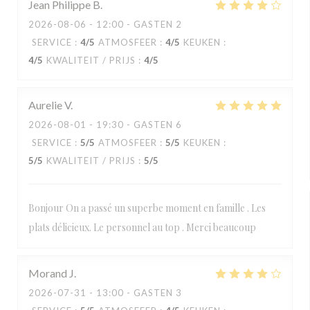
Jean Philippe
B
2026-08-06
- 12:00 - GASTEN 2
SERVICE
:
4
/5
ATMOSFEER
:
4
/5
KEUKEN
:
4
/5
KWALITEIT / PRIJS
:
4
/5
Aurelie
V
2026-08-01
- 19:30 - GASTEN 6
SERVICE
:
5
/5
ATMOSFEER
:
5
/5
KEUKEN
:
5
/5
KWALITEIT / PRIJS
:
5
/5
Bonjour On a passé un superbe moment en famille . Les
plats délicieux. Le personnel au top . Merci beaucoup
Morand
J
2026-07-31
- 13:00 - GASTEN 3