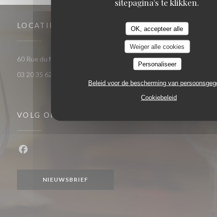
sitepagina's te klikken.
LOCATIE
OK, accepteer alle
Weiger alle cookies
((opent in een nieuw venster)
60 Rue du Marechal Foch 59120 Loos
Personaliseer
03 20 35 62 81
Beleid voor de bescherming van persoonsge
Cookiebeleid
VOLG ONS
Facebook ((opent in een nieuw venster))
NIEUWSBRIEF