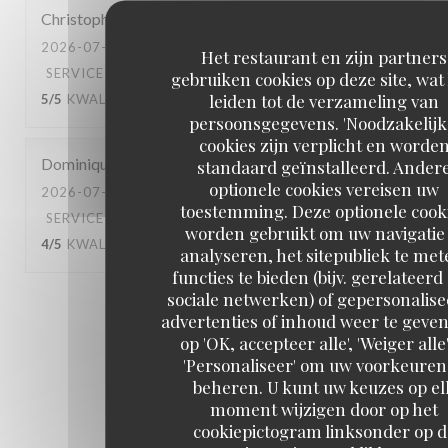
Christophe
C
2026-07-10
- 20:45 - GASTEN 4
Het restaurant en zijn partners
SERVICE
:
5
/5
ATMOSFEER
:
4
/5
KEUKEN
:
gebruiken cookies op deze site, wat
leiden tot de verzameling van
5
/5
KWALITEIT / PRIJS
:
5
/5
persoonsgegevens. 'Noodzakelijk
cookies zijn verplicht en worde
Dominique
B
standaard geïnstalleerd. Ander
optionele cookies vereisen uw
2026-07-04
- 13:00 - GASTEN 3
toestemming. Deze optionele cook
SERVICE
:
4
/5
ATMOSFEER
:
4
/5
KEUKEN
:
worden gebruikt om uw navigatie 
4
/5
KWALITEIT / PRIJS
:
4
/5
analyseren, het sitepubliek te met
functies te bieden (bijv. gerelateerd
sociale netwerken) of gepersonalis
1
2
3
advertenties of inhoud weer te geven
op 'OK, accepteer alle', 'Weiger alle'
'Personaliseer' om uw voorkeuren
beheren. U kunt uw keuzes op el
moment wijzigen door op het
cookiepictogram linksonder op d