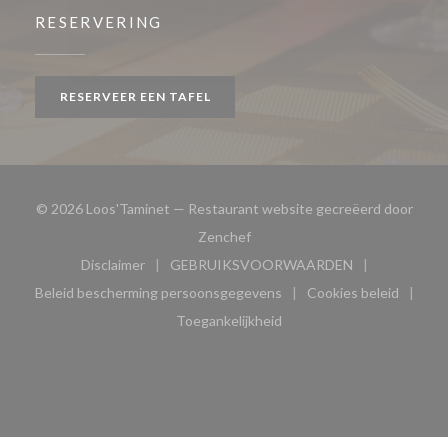
RESERVERING
RESERVEER EEN TAFEL
© 2026 Loos'Taminet — Restaurant website gecreëerd door
((opent in een nieuw venster))
Zenchef
Disclaimer
GEBRUIKSVOORWAARDEN
((opent in een nieuw venster))
((opent in een nieuw venster
Beleid bescherming persoonsgegevens
Cookies beleid
((opent in een nieuw venster))
((opent in ee
Toegankelijkheid
((opent in een nieuw venster))