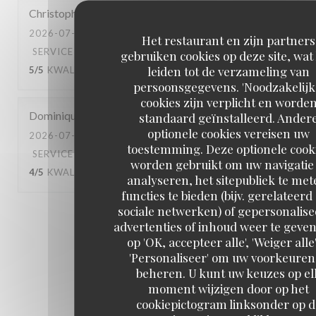
Christophe
C
2026-07-10
- 20:45 - GASTEN 4
Het restaurant en zijn partners
SERVICE
:
5
/5
ATMOSFEER
:
4
/5
KEUKEN
:
gebruiken cookies op deze site, wat
leiden tot de verzameling van
5
/5
KWALITEIT / PRIJS
:
5
/5
persoonsgegevens. 'Noodzakelijk
cookies zijn verplicht en worde
Dominique
B
standaard geïnstalleerd. Ander
optionele cookies vereisen uw
2026-07-04
- 13:00 - GASTEN 3
toestemming. Deze optionele cook
SERVICE
:
4
/5
ATMOSFEER
:
4
/5
KEUKEN
:
worden gebruikt om uw navigatie 
4
/5
KWALITEIT / PRIJS
:
4
/5
analyseren, het sitepubliek te met
functies te bieden (bijv. gerelateerd
sociale netwerken) of gepersonalis
1
2
3
advertenties of inhoud weer te geven
op 'OK, accepteer alle', 'Weiger alle'
'Personaliseer' om uw voorkeuren
beheren. U kunt uw keuzes op el
moment wijzigen door op het
cookiepictogram linksonder op d