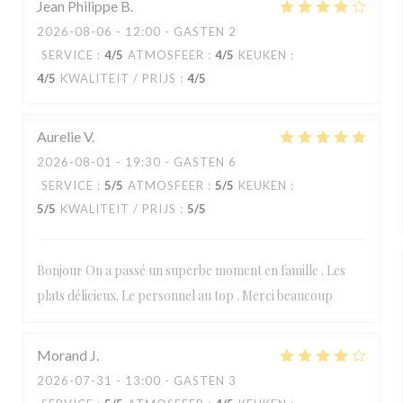
Jean Philippe
B
2026-08-06
- 12:00 - GASTEN 2
SERVICE
:
4
/5
ATMOSFEER
:
4
/5
KEUKEN
:
4
/5
KWALITEIT / PRIJS
:
4
/5
Aurelie
V
2026-08-01
- 19:30 - GASTEN 6
SERVICE
:
5
/5
ATMOSFEER
:
5
/5
KEUKEN
:
5
/5
KWALITEIT / PRIJS
:
5
/5
Bonjour On a passé un superbe moment en famille . Les
plats délicieux. Le personnel au top . Merci beaucoup
Morand
J
2026-07-31
- 13:00 - GASTEN 3