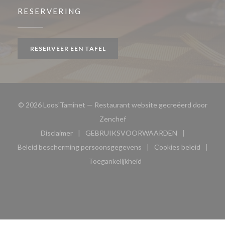
RESERVERING
RESERVEER EEN TAFEL
© 2026 Loos'Taminet — Restaurant website gecreëerd door
((opent in een nieuw venster))
Zenchef
Disclaimer
GEBRUIKSVOORWAARDEN
((opent in een nieuw venster))
((opent in een nieuw venster
Beleid bescherming persoonsgegevens
Cookies beleid
((opent in een nieuw venster))
((opent in ee
Toegankelijkheid
((opent in een nieuw venster))