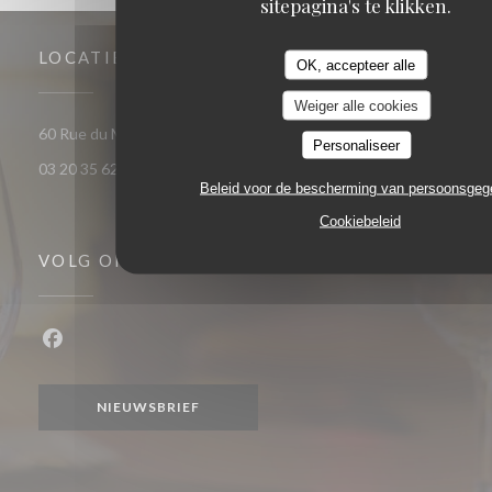
sitepagina's te klikken.
LOCATIE
OK, accepteer alle
Weiger alle cookies
((opent in een nieuw venster)
60 Rue du Marechal Foch 59120 Loos
Personaliseer
03 20 35 62 81
Beleid voor de bescherming van persoonsge
Cookiebeleid
VOLG ONS
Facebook ((opent in een nieuw venster))
NIEUWSBRIEF