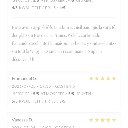
SERVICE
:
5
/5
ATMOSFEER
:
4
/5
KEUKEN
:
4
/5
KWALITEIT / PRIJS
:
4
/5
Nous avons apprécié le très bon accueil ainsi que la variété
des plats du Nord de la France. Welch, carbonade
flamande excellente fait maison, les bières y sont acellentzs
surtout la Weppa. Estaminet recommandé. Super à
découvrir ! !!
Emmanuel
G
2026-07-25
- 19:15 - GASTEN 5
SERVICE
:
5
/5
ATMOSFEER
:
5
/5
KEUKEN
:
5
/5
KWALITEIT / PRIJS
:
5
/5
Vanessa
D
2026-07-25
- 19:00 - GASTEN 3