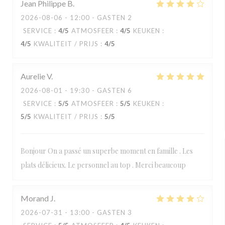
Jean Philippe
B
2026-08-06
- 12:00 - GASTEN 2
SERVICE
:
4
/5
ATMOSFEER
:
4
/5
KEUKEN
:
4
/5
KWALITEIT / PRIJS
:
4
/5
Aurelie
V
2026-08-01
- 19:30 - GASTEN 6
SERVICE
:
5
/5
ATMOSFEER
:
5
/5
KEUKEN
:
5
/5
KWALITEIT / PRIJS
:
5
/5
Bonjour On a passé un superbe moment en famille . Les
plats délicieux. Le personnel au top . Merci beaucoup
Morand
J
2026-07-31
- 13:00 - GASTEN 3