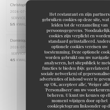
Christophe
C
2026-07-10
- 20:45 - GASTEN 4
Het restaurant en zijn partners
SERVICE
:
5
/5
ATMOSFEER
:
4
/5
KEUKEN
:
gebruiken cookies op deze site, wat
leiden tot de verzameling van
5
/5
KWALITEIT / PRIJS
:
5
/5
persoonsgegevens. 'Noodzakelijk
cookies zijn verplicht en worde
Dominique
B
standaard geïnstalleerd. Ander
optionele cookies vereisen uw
2026-07-04
- 13:00 - GASTEN 3
toestemming. Deze optionele cook
SERVICE
:
4
/5
ATMOSFEER
:
4
/5
KEUKEN
:
worden gebruikt om uw navigatie 
4
/5
KWALITEIT / PRIJS
:
4
/5
analyseren, het sitepubliek te met
functies te bieden (bijv. gerelateerd
sociale netwerken) of gepersonalis
1
2
3
advertenties of inhoud weer te geven
op 'OK, accepteer alle', 'Weiger alle'
'Personaliseer' om uw voorkeuren
beheren. U kunt uw keuzes op el
moment wijzigen door op het
cookiepictogram linksonder op d