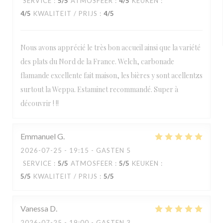
SERVICE
:
5
/5
ATMOSFEER
:
4
/5
KEUKEN
:
4
/5
KWALITEIT / PRIJS
:
4
/5
Nous avons apprécié le très bon accueil ainsi que la variété
des plats du Nord de la France. Welch, carbonade
flamande excellente fait maison, les bières y sont acellentzs
surtout la Weppa. Estaminet recommandé. Super à
découvrir ! !!
Emmanuel
G
2026-07-25
- 19:15 - GASTEN 5
SERVICE
:
5
/5
ATMOSFEER
:
5
/5
KEUKEN
:
5
/5
KWALITEIT / PRIJS
:
5
/5
Vanessa
D
2026-07-25
- 19:00 - GASTEN 3