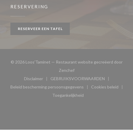
RESERVERING
RESERVEER EEN TAFEL
© 2026 Loos'Taminet — Restaurant website gecreëerd door
((opent in een nieuw venster))
Zenchef
Disclaimer
GEBRUIKSVOORWAARDEN
((opent in een nieuw venster))
((opent in een nieuw venster
Beleid bescherming persoonsgegevens
Cookies beleid
((opent in een nieuw venster))
((opent in ee
Toegankelijkheid
((opent in een nieuw venster))