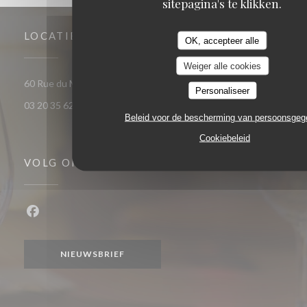
sitepagina's te klikken.
LOCATIE
OK, accepteer alle
Weiger alle cookies
((opent in een nieuw venster)
60 Rue du Marechal Foch 59120 Loos
Personaliseer
03 20 35 62 81
Beleid voor de bescherming van persoonsge
Cookiebeleid
VOLG ONS
Facebook ((opent in een nieuw venster))
NIEUWSBRIEF