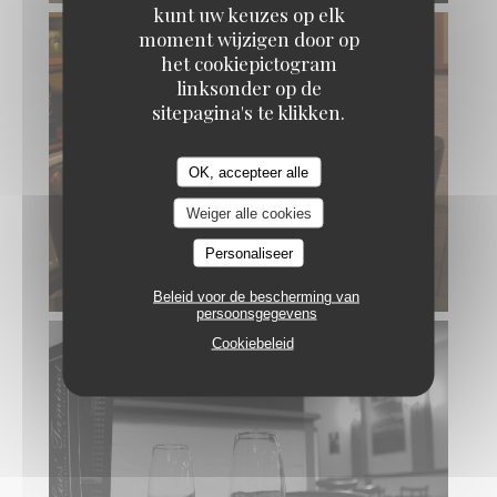
kunt uw keuzes op elk
moment wijzigen door op
het cookiepictogram
linksonder op de
sitepagina's te klikken.
OK, accepteer alle
Weiger alle cookies
Personaliseer
Beleid voor de bescherming van
persoonsgegevens
Cookiebeleid