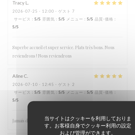
Tracy
L
2026-07-25
- 12:00 - ゲスト 7
サービス
:
5
/5
雰囲気
:
5
/5
メニュー
:
5
/5
品質-価格
:
5
/5
Superbe accueil et super service. Plats très bons. Nous
reviendrons ! Nous reviendrons
Aline
C
2026-07-10
- 12:45 - ゲスト 2
サービス
:
5
/5
雰囲気
:
5
/5
メニュー
:
5
/5
品質-価格
:
5
/5
当サイトはクッキーを利用しておりま
Jamais déçue
す。お客様自身でクッキー利用の設定
および管理ができます。