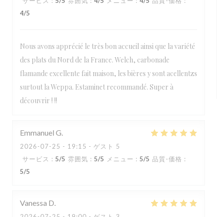
サービス
:
5
/5
雰囲気
:
4
/5
メニュー
:
4
/5
品質-価格
:
4
/5
Nous avons apprécié le très bon accueil ainsi que la variété
des plats du Nord de la France. Welch, carbonade
flamande excellente fait maison, les bières y sont acellentzs
surtout la Weppa. Estaminet recommandé. Super à
découvrir ! !!
Emmanuel
G
2026-07-25
- 19:15 - ゲスト 5
サービス
:
5
/5
雰囲気
:
5
/5
メニュー
:
5
/5
品質-価格
:
5
/5
Vanessa
D
2026-07-25
- 19:00 - ゲスト 3