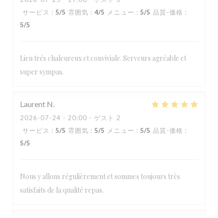
サービス
:
5
/5
雰囲気
:
4
/5
メニュー
:
5
/5
品質-価格
:
5
/5
Lieu trés chaleureux et conviviale. Serveurs agréable et
super sympas.
Laurent
N
2026-07-24
- 20:00 - ゲスト 2
サービス
:
5
/5
雰囲気
:
5
/5
メニュー
:
5
/5
品質-価格
:
5
/5
Nous y allons régulièrement et sommes toujours très
satisfaits de la qualité repas.
Loos'Taminet