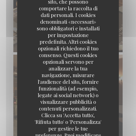
sito, che possono
comportare la raccolta di
dati personali. I cookies
denominati «necessari»
sono obbligatori e installati
per impostazione
predefinita. Altri cookies
opzionali richiedono il tuo
consenso. Questi cookies
opzionali servono per
analizzare la tua
navigazione, misurare
l'audience del sito, fornire
funzionalità (ad esempio,
legate ai social network) o
visualizzare pubblicità o
Loos'Taminet
contenuti personalizzati.
Clicca su 'Accetta tutto',
'Rifiuta tutto' o 'Personalizza'
per gestire le tue
preferenze. Puoi modificare