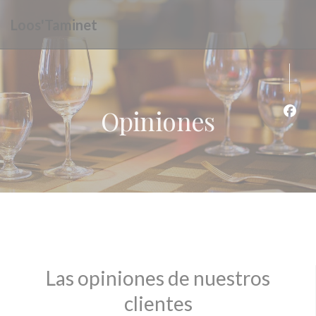
Personalización de sus opciones de cookies
Loos'Taminet
Opiniones
Face
Las opiniones de nuestros
clientes