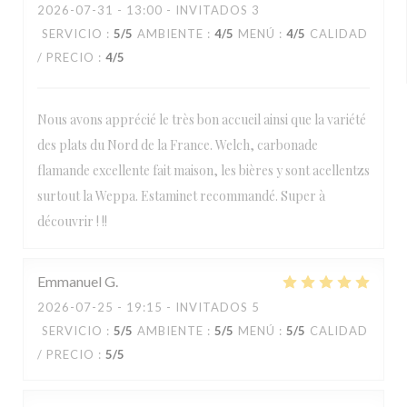
2026-07-31
- 13:00 - INVITADOS 3
SERVICIO
:
5
/5
AMBIENTE
:
4
/5
MENÚ
:
4
/5
CALIDAD
/ PRECIO
:
4
/5
Nous avons apprécié le très bon accueil ainsi que la variété
des plats du Nord de la France. Welch, carbonade
flamande excellente fait maison, les bières y sont acellentzs
surtout la Weppa. Estaminet recommandé. Super à
découvrir ! !!
Emmanuel
G
2026-07-25
- 19:15 - INVITADOS 5
SERVICIO
:
5
/5
AMBIENTE
:
5
/5
MENÚ
:
5
/5
CALIDAD
/ PRECIO
:
5
/5