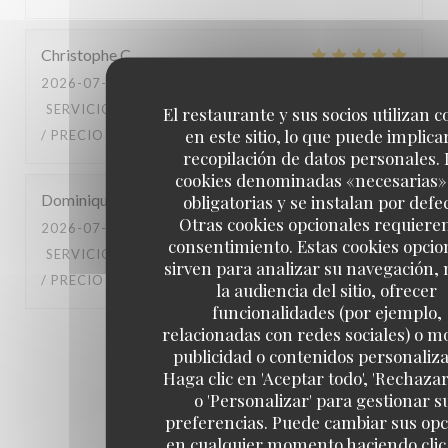
Christophe
C
2026-07-10
- 20:45 - INVITADOS 4
SERVICIO
:
5
/5
AMBIENTE
:
4
/5
MENÚ
:
5
/5
CALIDAD
El restaurante y sus socios utilizan c
en este sitio, lo que puede implicar
/ PRECIO
:
5
/5
recopilación de datos personales. 
cookies denominadas «necesarias»
Dominique
B
obligatorias y se instalan por defe
Otras cookies opcionales requiere
2026-07-04
- 13:00 - INVITADOS 3
consentimiento. Estas cookies opcio
SERVICIO
:
4
/5
AMBIENTE
:
4
/5
MENÚ
:
4
/5
CALIDAD
sirven para analizar su navegación,
/ PRECIO
:
4
/5
la audiencia del sitio, ofrecer
funcionalidades (por ejemplo,
relacionadas con redes sociales) o m
1
2
3
publicidad o contenidos personaliz
Haga clic en 'Aceptar todo', 'Rechazar
o 'Personalizar' para gestionar s
preferencias. Puede cambiar sus op
en cualquier momento haciendo clic 