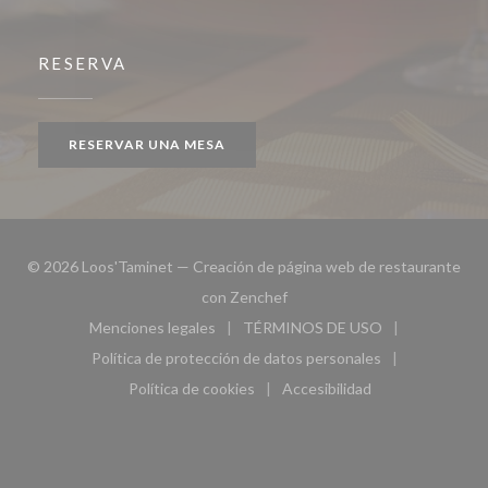
RESERVA
RESERVAR UNA MESA
© 2026 Loos'Taminet — Creación de página web de restaurante
((abre en una nueva ventana))
con
Zenchef
Menciones legales
TÉRMINOS DE USO
((abre en una nueva ventana))
((abre en una nueva ven
Política de protección de datos personales
((abre en una nueva ventana))
Política de cookies
Accesibilidad
((abre en una nueva ventana))
((abre en una nueva ven