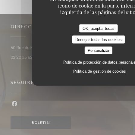
icono de cookie en la parte inferi
izquierda de las páginas del sitio
DIRECCIÓN
OK, aceptar todas
Denegar todas las cookies
((abre en una nueva ventana)
60 Rue du Marechal Foch 59120 Loos
Personalizar
03 20 35 62 81
Política de protección de datos personal
Política de gestión de cookies
SEGUIRNOS
Facebook ((abre en una nueva ventana))
BOLETÍN