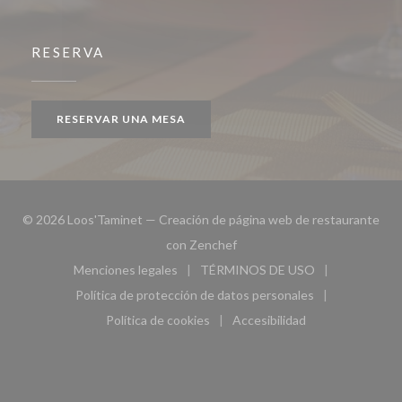
RESERVA
RESERVAR UNA MESA
© 2026 Loos'Taminet — Creación de página web de restaurante
((abre en una nueva ventana))
con
Zenchef
Menciones legales
TÉRMINOS DE USO
((abre en una nueva ventana))
((abre en una nueva ven
Política de protección de datos personales
((abre en una nueva ventana))
Política de cookies
Accesibilidad
((abre en una nueva ventana))
((abre en una nueva ven