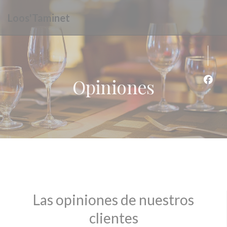
Personalización de sus opciones de cookies
Loos'Taminet
Opiniones
Face
Las opiniones de nuestros
clientes