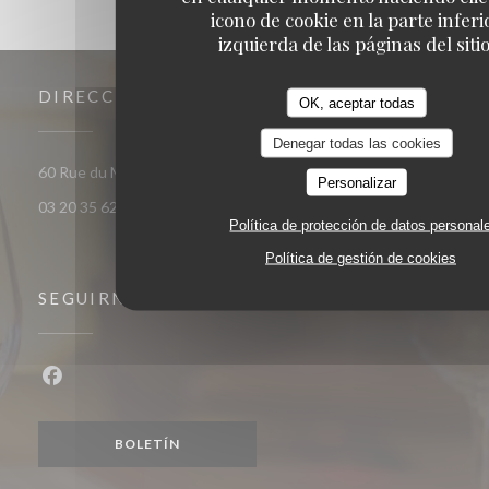
icono de cookie en la parte inferi
izquierda de las páginas del sitio
DIRECCIÓN
OK, aceptar todas
Denegar todas las cookies
((abre en una nueva ventana)
60 Rue du Marechal Foch 59120 Loos
Personalizar
03 20 35 62 81
Política de protección de datos personal
Política de gestión de cookies
SEGUIRNOS
Facebook ((abre en una nueva ventana))
BOLETÍN