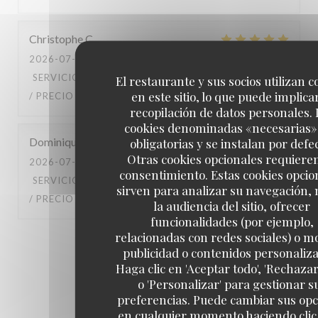
Christophe
C
2026-07-10
- 20:45 - INVITADOS 4
SERVICIO
:
5
/5
AMBIENTE
:
4
/5
MENÚ
:
5
/5
CALIDAD
El restaurante y sus socios utilizan c
en este sitio, lo que puede implicar
/ PRECIO
:
5
/5
recopilación de datos personales. 
cookies denominadas «necesarias»
Dominique
B
obligatorias y se instalan por defe
Otras cookies opcionales requiere
2026-07-04
- 13:00 - INVITADOS 3
consentimiento. Estas cookies opcio
SERVICIO
:
4
/5
AMBIENTE
:
4
/5
MENÚ
:
4
/5
CALIDAD
sirven para analizar su navegación,
/ PRECIO
:
4
/5
la audiencia del sitio, ofrecer
funcionalidades (por ejemplo,
relacionadas con redes sociales) o m
1
2
3
publicidad o contenidos personaliz
Haga clic en 'Aceptar todo', 'Rechazar
o 'Personalizar' para gestionar s
preferencias. Puede cambiar sus op
en cualquier momento haciendo clic 