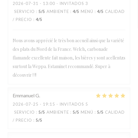
2026-07-31
- 13:00 - INVITADOS 3
SERVICIO
:
5
/5
AMBIENTE
:
4
/5
MENÚ
:
4
/5
CALIDAD
/ PRECIO
:
4
/5
Nous avons apprécié le très bon accueil ainsi que la variété
des plats du Nord de la France. Welch, carbonade
flamande excellente fait maison, les bières y sont acellentzs
surtout la Weppa. Estaminet recommandé. Super à
découvrir ! !!
Emmanuel
G
2026-07-25
- 19:15 - INVITADOS 5
SERVICIO
:
5
/5
AMBIENTE
:
5
/5
MENÚ
:
5
/5
CALIDAD
/ PRECIO
:
5
/5