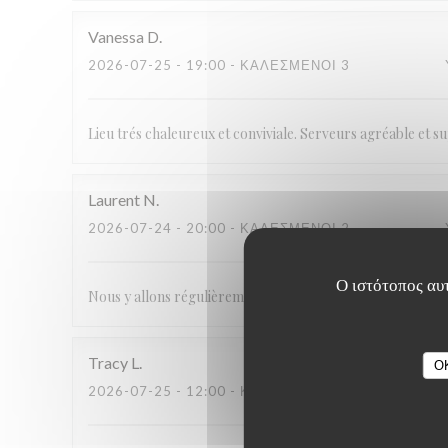
Vanessa
D
2026-07-25
- 19:00 - ΚΑΛΕΣΜΈΝΟΙ 3
Lieu trés chaleureux et conviviale. Serveurs agréable et 
Laurent
N
2026-07-24
- 20:00 - ΚΑΛΕΣΜΈΝΟΙ 2
Ο ιστότοπος αυτ
Nous y allons régulièrement et sommes toujours très satisfa
Tracy
L
O
2026-07-25
- 12:00 - ΚΑΛΕΣΜΈΝΟΙ 7