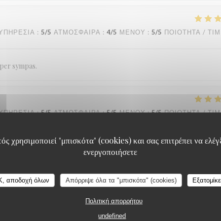
ΥΠΗΡΕΣΊΑ
:
5
/5
ΑΤΜΌΣΦΑΙΡΑ
:
4
/5
ΜΕΝΟΎ
:
5
/5
ΠΟΙΌΤΗΤΑ / ΤΙ
super sympas.
ΥΠΗΡΕΣΊΑ
:
5
/5
ΑΤΜΌΣΦΑΙΡΑ
:
5
/5
ΜΕΝΟΎ
:
5
/5
ΠΟΙΌΤΗΤΑ / ΤΙ
ός χρησιμοποιεί "μπισκότα" (cookies) και σας επιτρέπει να ελέγξ
its de la qualité repas.
ενεργοποιήσετε
Loos'Taminet
K, αποδοχή όλων
Απόρριψε όλα τα "μπισκότα" (cookies)
Εξατομίκ
ΥΠΗΡΕΣΊΑ
:
5
/5
ΑΤΜΌΣΦΑΙΡΑ
:
5
/5
ΜΕΝΟΎ
:
5
/5
ΠΟΙΌΤΗΤΑ / ΤΙ
Πολιτική απορρήτου
undefined