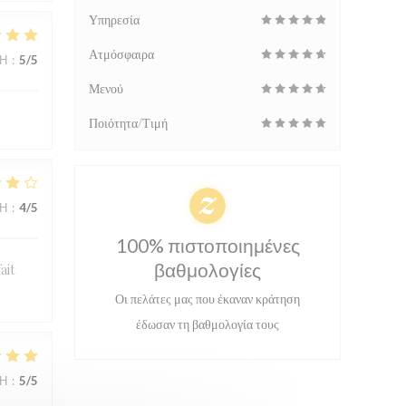
Υπηρεσία
Ατμόσφαιρα
ΜΉ
:
5
/5
Μενού
Ποιότητα/Τιμή
ΜΉ
:
4
/5
100% πιστοποιημένες
βαθμολογίες
ait
Οι πελάτες μας που έκαναν κράτηση
έδωσαν τη βαθμολογία τους
ΜΉ
:
5
/5