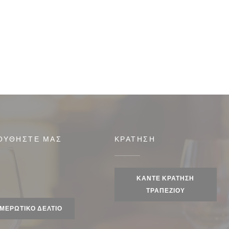
ΟΥΘΉΣΤΕ ΜΑΣ
ΚΡΆΤΗΣΗ
 παράθυρο))
ΚΆΝΤΕ ΚΡΆΤΗΣΗ
ook ((ανοίγει σε νέο παράθυρο))
ΤΡΑΠΕΖΙΟΎ
ΜΕΡΩΤΙΚΌ ΔΕΛΤΊΟ