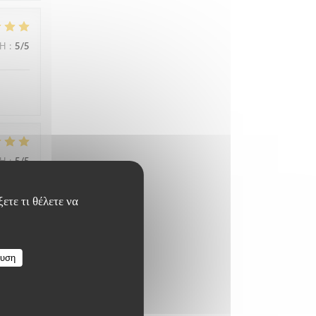
ΜΉ
:
5
/5
ΜΉ
:
5
/5
ετε τι θέλετε να
ευση
ΜΉ
:
5
/5