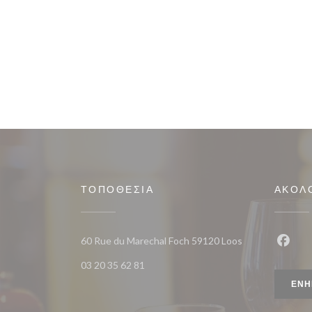
ΤΟΠΟΘΕΣΊΑ
ΑΚΟΛ
((ανοίγει σε νέο
60 Rue du Marechal Foch 59120 Loos
Faceb
03 20 35 62 81
ΕΝΗ