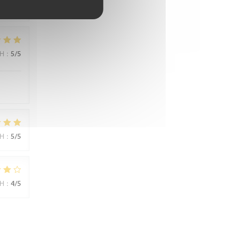
ΜΉ
:
5
/5
ΜΉ
:
5
/5
ΜΉ
:
4
/5