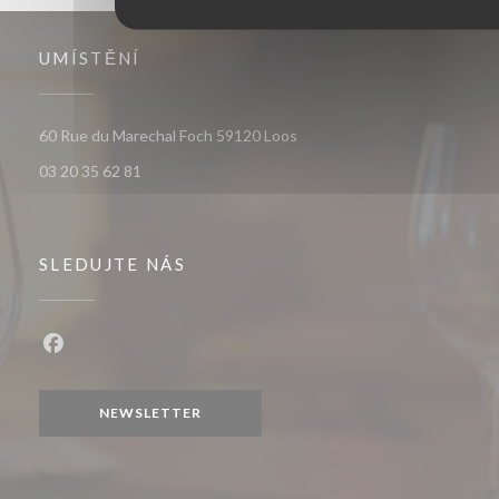
UMÍSTĚNÍ
((otevře se v novém okně))
60 Rue du Marechal Foch 59120 Loos
03 20 35 62 81
SLEDUJTE NÁS
Facebook ((otevře se v novém okně))
NEWSLETTER