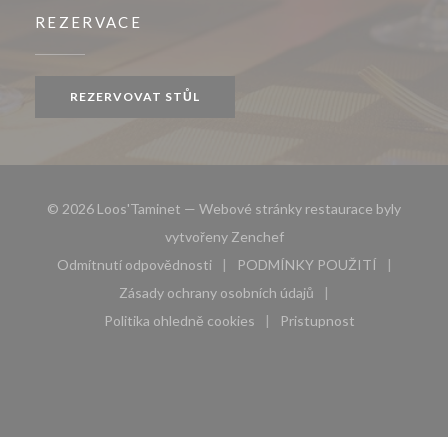
REZERVACE
REZERVOVAT STŮL
© 2026 Loos'Taminet — Webové stránky restaurace byly
((otevře se v novém okně))
vytvořeny
Zenchef
Odmítnutí odpovědnosti
PODMÍNKY POUŽITÍ
((otevře se v novém okně))
((otevře se v novém 
Zásady ochrany osobních údajů
((otevře se v novém okně))
Politika ohledně cookies
Pristupnost
((otevře se v novém okně))
((otevře se v novém 