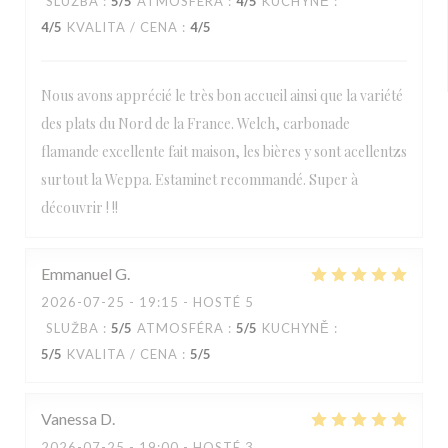
SLUŽBA
:
5
/5
ATMOSFÉRA
:
4
/5
KUCHYNĚ
:
4
/5
KVALITA / CENA
:
4
/5
Nous avons apprécié le très bon accueil ainsi que la variété
des plats du Nord de la France. Welch, carbonade
flamande excellente fait maison, les bières y sont acellentzs
surtout la Weppa. Estaminet recommandé. Super à
découvrir ! !!
Emmanuel
G
2026-07-25
- 19:15 - HOSTÉ 5
SLUŽBA
:
5
/5
ATMOSFÉRA
:
5
/5
KUCHYNĚ
:
5
/5
KVALITA / CENA
:
5
/5
Vanessa
D
2026-07-25
- 19:00 - HOSTÉ 3