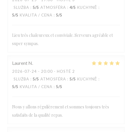
SLUŽBA
:
5
/5
ATMOSFÉRA
:
4
/5
KUCHYNĚ
:
5
/5
KVALITA / CENA
:
5
/5
Lieu trés chaleureux et conviviale. Serveurs agréable et
super sympas.
Laurent
N
2026-07-24
- 20:00 - HOSTÉ 2
SLUŽBA
:
5
/5
ATMOSFÉRA
:
5
/5
KUCHYNĚ
:
5
/5
KVALITA / CENA
:
5
/5
Nous y allons régulièrement et sommes toujours très
satisfaits de la qualité repas.
Loos'Taminet