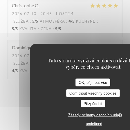
Christophe
C
2026-07-10
- 20:45 - HOSTÉ 4
SLUŽBA
:
5
/5
ATMOSFÉRA
:
4
/5
KUCHYNĚ
:
5
/5
KVALITA / CENA
:
5
/5
Dominique
B
2026-07-04
- 13:00 - HOSTÉ 3
Tato stránka využívá cookies a dává t
SLUŽBA
:
4
/5
ATMOSFÉRA
:
4
/5
KUCHYNĚ
:
výběr, co chceš aktivovat
4
/5
KVALITA / CENA
:
4
/5
OK, přijmout vše
1
2
3
Odmítnout všechny cookies
Přizpůsobit
Zásady ochrany osobních údajů
undefined