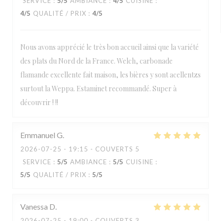
SERVICE
:
5
/5
AMBIANCE
:
4
/5
CUISINE
:
4
/5
QUALITÉ / PRIX
:
4
/5
Nous avons apprécié le très bon accueil ainsi que la variété
des plats du Nord de la France. Welch, carbonade
flamande excellente fait maison, les bières y sont acellentzs
surtout la Weppa. Estaminet recommandé. Super à
découvrir ! !!
Emmanuel
G
2026-07-25
- 19:15 - COUVERTS 5
SERVICE
:
5
/5
AMBIANCE
:
5
/5
CUISINE
:
5
/5
QUALITÉ / PRIX
:
5
/5
Vanessa
D
2026-07-25
- 19:00 - COUVERTS 3