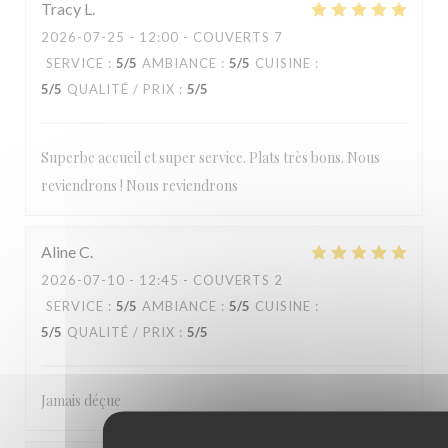
Tracy
L
2026-07-25
- 12:00 - COUVERTS 7
SERVICE
:
5
/5
AMBIANCE
:
5
/5
CUISINE
:
5
/5
QUALITÉ / PRIX
:
5
/5
Superbe accueil et super service. Plats très bons. Nous
reviendrons ! Nous reviendrons
Aline
C
2026-07-10
- 12:45 - COUVERTS 2
SERVICE
:
5
/5
AMBIANCE
:
5
/5
CUISINE
:
5
/5
QUALITÉ / PRIX
:
5
/5
Jamais déçue