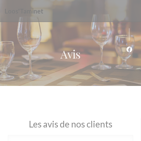
Personnalisation de vos choix en matière de cookies
Loos'Taminet
Avis
Face
Les avis de nos clients