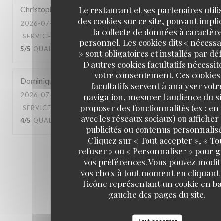
Le restaurant et ses partenaires utili
Christophe
C
des cookies sur ce site, pouvant impl
2026-07-10
- 20:45 - COUVERTS 4
la collecte de données à caractèr
SERVICE
:
5
/5
AMBIANCE
:
4
/5
CUISINE
:
personnel. Les cookies dits « nécessa
5
/5
QUALITÉ / PRIX
:
5
/5
» sont obligatoires et installés par dé
D'autres cookies facultatifs nécessit
votre consentement. Ces cookies
Dominique
B
facultatifs servent à analyser votr
2026-07-04
- 13:00 - COUVERTS 3
navigation, mesurer l'audience du si
proposer des fonctionnalités (ex : en 
SERVICE
:
4
/5
AMBIANCE
:
4
/5
CUISINE
:
avec les réseaux sociaux) ou afficher
4
/5
QUALITÉ / PRIX
:
4
/5
publicités ou contenus personnalisé
Cliquez sur « Tout accepter », « To
refuser » ou « Personnaliser » pour 
1
2
3
vos préférences. Vous pouvez modif
vos choix à tout moment en cliquant
l'icône représentant un cookie en ba
gauche des pages du site.
Tout accepter