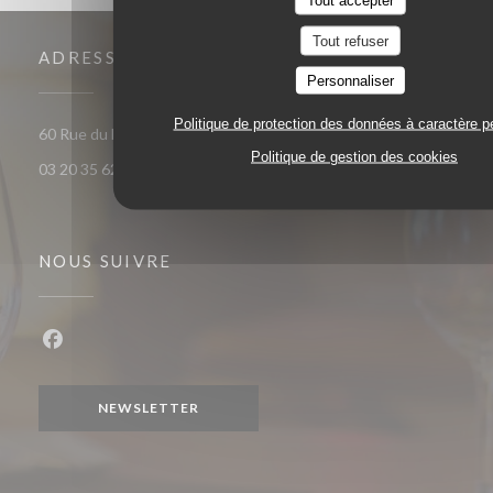
Tout refuser
ADRESSE
Personnaliser
Politique de protection des données à caractère p
((ouvre une nouvelle fenêtre)
60 Rue du Marechal Foch 59120 Loos
Politique de gestion des cookies
03 20 35 62 81
NOUS SUIVRE
Facebook ((ouvre une nouvelle fenêtre))
NEWSLETTER