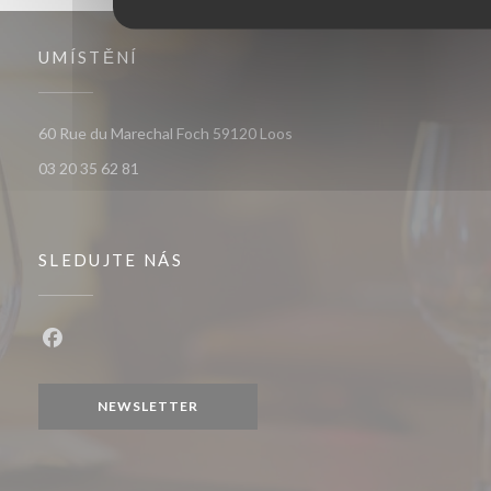
UMÍSTĚNÍ
((otevře se v novém okně))
60 Rue du Marechal Foch 59120 Loos
03 20 35 62 81
SLEDUJTE NÁS
Facebook ((otevře se v novém okně))
NEWSLETTER