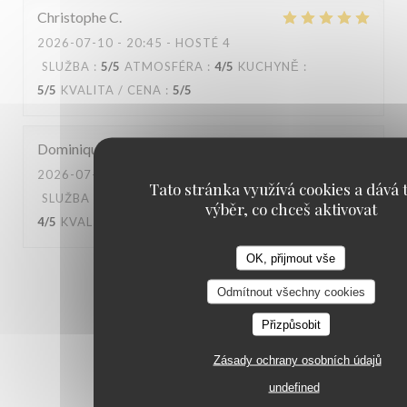
Christophe
C
2026-07-10
- 20:45 - HOSTÉ 4
SLUŽBA
:
5
/5
ATMOSFÉRA
:
4
/5
KUCHYNĚ
:
5
/5
KVALITA / CENA
:
5
/5
Dominique
B
2026-07-04
- 13:00 - HOSTÉ 3
Tato stránka využívá cookies a dává t
SLUŽBA
:
4
/5
ATMOSFÉRA
:
4
/5
KUCHYNĚ
:
výběr, co chceš aktivovat
4
/5
KVALITA / CENA
:
4
/5
OK, přijmout vše
1
2
3
Odmítnout všechny cookies
Přizpůsobit
Zásady ochrany osobních údajů
undefined