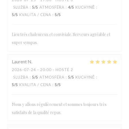
SLUŽBA
:
5
/5
ATMOSFÉRA
:
4
/5
KUCHYNĚ
:
5
/5
KVALITA / CENA
:
5
/5
Lieu trés chaleureux et conviviale. Serveurs agréable et
super sympas.
Laurent
N
2026-07-24
- 20:00 - HOSTÉ 2
SLUŽBA
:
5
/5
ATMOSFÉRA
:
5
/5
KUCHYNĚ
:
5
/5
KVALITA / CENA
:
5
/5
Nous y allons régulièrement et sommes toujours très
satisfaits de la qualité repas.
Loos'Taminet