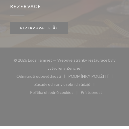
REZERVACE
REZERVOVAT STŮL
© 2026 Loos'Taminet — Webové stránky restaurace byly
((otevře se v novém okně))
vytvořeny
Zenchef
Odmítnutí odpovědnosti
PODMÍNKY POUŽITÍ
((otevře se v novém okně))
((otevře se v novém 
Zásady ochrany osobních údajů
((otevře se v novém okně))
Politika ohledně cookies
Pristupnost
((otevře se v novém okně))
((otevře se v novém 