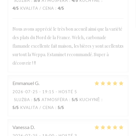
SLUŽBA
:
5
/5
ATMOSFÉRA
:
4
/5
KUCHYNĚ
:
4
/5
KVALITA / CENA
:
4
/5
Nous avons apprécié le très bon accueil ainsi que la variété
des plats du Nord de la France. Welch, carbonade
flamande excellente fait maison, les bières y sont acellentzs
surtout la Weppa. Estaminet recommandé. Super à
découvrir ! !!
Emmanuel
G
2026-07-25
- 19:15 - HOSTÉ 5
SLUŽBA
:
5
/5
ATMOSFÉRA
:
5
/5
KUCHYNĚ
:
5
/5
KVALITA / CENA
:
5
/5
Vanessa
D
2026-07-25
- 19:00 - HOSTÉ 3