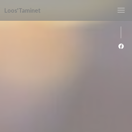
Cookie管理面板
Loos'Taminet
Fac