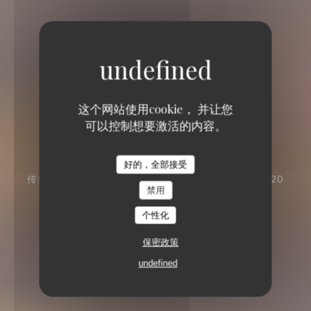
这个网站使用cookie， 并让您
Loos'Taminet
可以控制想要激活的内容。
Loos'Taminet
好的，全部接受
传统餐厅
60 RUE DU MARECHAL FOCH 59120
禁用
LOOS
个性化
保密政策
undefined