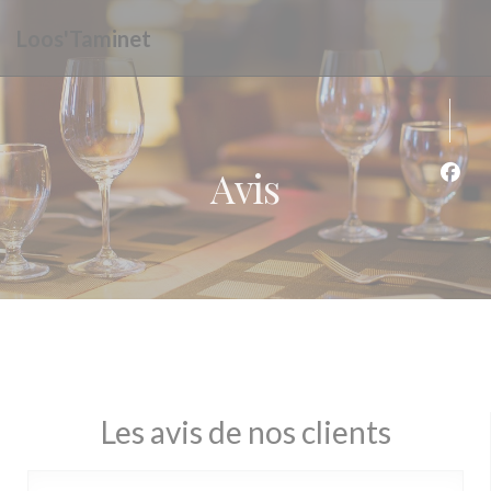
Personnalisation de vos choix en matière de cookies
Loos'Taminet
Avis
Face
Les avis de nos clients