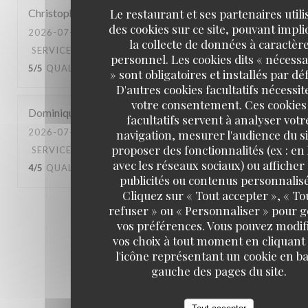
Le restaurant et ses partenaires utili
Christophe
C
des cookies sur ce site, pouvant impl
2026-07-10
- 20:45 - COUVERTS 4
la collecte de données à caractèr
SERVICE
:
5
/5
AMBIANCE
:
4
/5
CUISINE
:
personnel. Les cookies dits « nécessa
5
/5
QUALITÉ / PRIX
:
5
/5
» sont obligatoires et installés par dé
D'autres cookies facultatifs nécessit
votre consentement. Ces cookies
Dominique
B
facultatifs servent à analyser votr
2026-07-04
- 13:00 - COUVERTS 3
navigation, mesurer l'audience du si
proposer des fonctionnalités (ex : en 
SERVICE
:
4
/5
AMBIANCE
:
4
/5
CUISINE
:
avec les réseaux sociaux) ou afficher
4
/5
QUALITÉ / PRIX
:
4
/5
publicités ou contenus personnalisé
Cliquez sur « Tout accepter », « To
refuser » ou « Personnaliser » pour 
1
2
3
vos préférences. Vous pouvez modif
vos choix à tout moment en cliquant
l'icône représentant un cookie en ba
gauche des pages du site.
Tout accepter