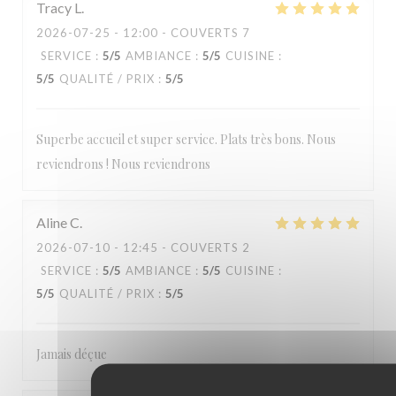
Tracy
L
2026-07-25
- 12:00 - COUVERTS 7
SERVICE
:
5
/5
AMBIANCE
:
5
/5
CUISINE
:
5
/5
QUALITÉ / PRIX
:
5
/5
Superbe accueil et super service. Plats très bons. Nous
reviendrons ! Nous reviendrons
Aline
C
2026-07-10
- 12:45 - COUVERTS 2
SERVICE
:
5
/5
AMBIANCE
:
5
/5
CUISINE
:
5
/5
QUALITÉ / PRIX
:
5
/5
Jamais déçue