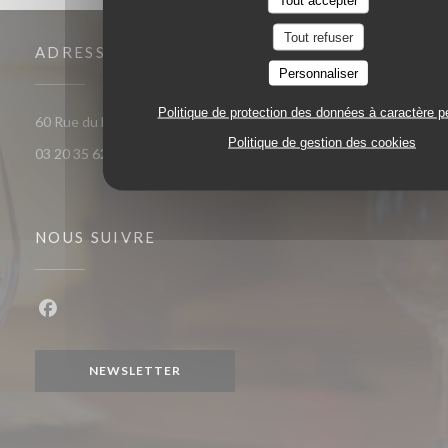
Tout refuser
ADRESSE
Personnaliser
Politique de protection des données à caractère p
((ouvre une nouvelle fenêtre)
60 Rue du Marechal Foch 59120 Loos
Politique de gestion des cookies
03 20 35 62 81
NOUS SUIVRE
Facebook ((ouvre une nouvelle fenêtre))
NEWSLETTER