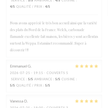
SERVICE
:
5
/5
AMBIANCE
:
4
/5
CUISINE
:
4
/5
QUALITÉ / PRIX
:
4
/5
Nous avons apprécié le très bon accueil ainsi que la variété
des plats du Nord de la France. Welch, carbonade
flamande excellente fait maison, les bières y sont acellentzs
surtout la Weppa. Estaminet recommandé. Super à
découvrir ! !!
Emmanuel
G
2026-07-25
- 19:15 - COUVERTS 5
SERVICE
:
5
/5
AMBIANCE
:
5
/5
CUISINE
:
5
/5
QUALITÉ / PRIX
:
5
/5
Vanessa
D
2026-07-25
- 19:00 - COUVERTS 3