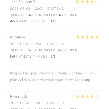
Jean Philippe
B
2026-08-06
- 12:00 - GASTEN 2
SERVICE
:
4
/5
ATMOSFEER
:
4
/5
KEUKEN
:
4
/5
KWALITEIT / PRIJS
:
4
/5
Aurelie
V
2026-08-01
- 19:30 - GASTEN 6
SERVICE
:
5
/5
ATMOSFEER
:
5
/5
KEUKEN
:
5
/5
KWALITEIT / PRIJS
:
5
/5
Bonjour On a passé un superbe moment en famille . Les
plats délicieux. Le personnel au top . Merci beaucoup
Morand
J
2026-07-31
- 13:00 - GASTEN 3