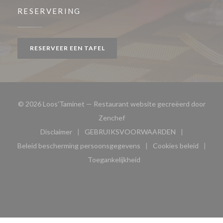
RESERVERING
RESERVEER EEN TAFEL
© 2026 Loos'Taminet — Restaurant website gecreëerd door
((opent in een nieuw venster))
Zenchef
Disclaimer
GEBRUIKSVOORWAARDEN
((opent in een nieuw venster))
((opent in een nieuw venster
Beleid bescherming persoonsgegevens
Cookies beleid
((opent in een nieuw venster))
((opent in ee
Toegankelijkheid
((opent in een nieuw venster))