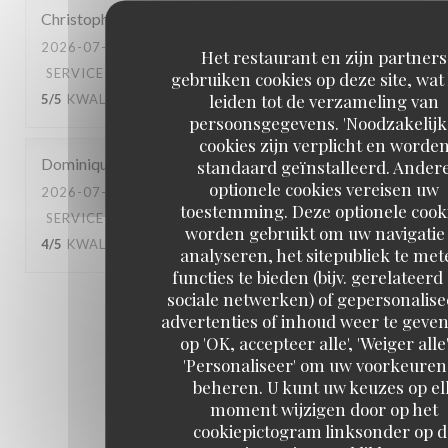
Christophe
C
2026-07-10
- 20:45 - GASTEN 4
Het restaurant en zijn partners
SERVICE
:
5
/5
ATMOSFEER
:
4
/5
KEUKEN
:
gebruiken cookies op deze site, wat
leiden tot de verzameling van
5
/5
KWALITEIT / PRIJS
:
5
/5
persoonsgegevens. 'Noodzakelijk
cookies zijn verplicht en worde
Dominique
B
standaard geïnstalleerd. Ander
optionele cookies vereisen uw
2026-07-04
- 13:00 - GASTEN 3
toestemming. Deze optionele cook
SERVICE
:
4
/5
ATMOSFEER
:
4
/5
KEUKEN
:
worden gebruikt om uw navigatie 
4
/5
KWALITEIT / PRIJS
:
4
/5
analyseren, het sitepubliek te met
functies te bieden (bijv. gerelateerd
sociale netwerken) of gepersonalis
1
2
3
advertenties of inhoud weer te geven
op 'OK, accepteer alle', 'Weiger alle'
'Personaliseer' om uw voorkeuren
beheren. U kunt uw keuzes op el
moment wijzigen door op het
cookiepictogram linksonder op d