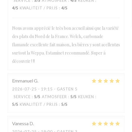
SERVICE
:
5
/5
ATMOSFEER
:
4
/5
KEUKEN
:
4
/5
KWALITEIT / PRIJS
:
4
/5
Nous avons apprécié le très bon accueil ainsi que la variété
des plats du Nord de la France. Welch, carbonade
flamande excellente fait maison, les bières y sont acellentzs
surtout la Weppa. Estaminet recommandé. Super à
découvrir ! !!
Emmanuel
G
2026-07-25
- 19:15 - GASTEN 5
SERVICE
:
5
/5
ATMOSFEER
:
5
/5
KEUKEN
:
5
/5
KWALITEIT / PRIJS
:
5
/5
Vanessa
D
2026-07-25
- 19:00 - GASTEN 3