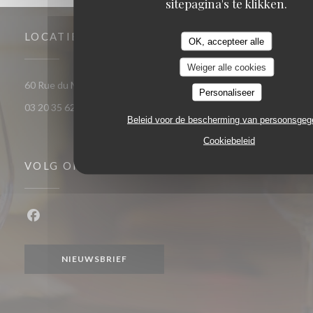
sitepagina's te klikken.
LOCATIE
OK, accepteer alle
Weiger alle cookies
((opent in een nieuw venster)
60 Rue du Marechal Foch 59120 Loos
Personaliseer
03 20 35 62 81
Beleid voor de bescherming van persoonsge
Cookiebeleid
VOLG ONS
Facebook ((opent in een nieuw venster))
NIEUWSBRIEF