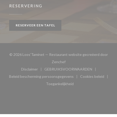
RESERVERING
RESERVEER EEN TAFEL
© 2026 Loos'Taminet — Restaurant website gecreëerd door
((opent in een nieuw venster))
Zenchef
Disclaimer
GEBRUIKSVOORWAARDEN
((opent in een nieuw venster))
((opent in een nieuw venster
Beleid bescherming persoonsgegevens
Cookies beleid
((opent in een nieuw venster))
((opent in ee
Toegankelijkheid
((opent in een nieuw venster))