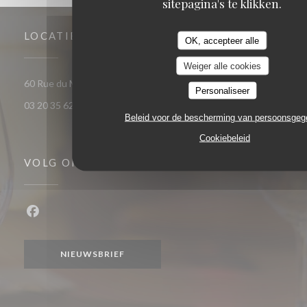
sitepagina's te klikken.
LOCATIE
OK, accepteer alle
Weiger alle cookies
((opent in een nieuw venster)
60 Rue du Marechal Foch 59120 Loos
Personaliseer
03 20 35 62 81
Beleid voor de bescherming van persoonsge
Cookiebeleid
VOLG ONS
Facebook ((opent in een nieuw venster))
NIEUWSBRIEF