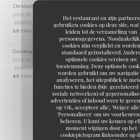
Christophe
C
2026-07-10
- 20:45 - GASTEN 4
Het restaurant en zijn partners
SERVICE
:
5
/5
ATMOSFEER
:
4
/5
KEUKEN
:
gebruiken cookies op deze site, wat
leiden tot de verzameling van
5
/5
KWALITEIT / PRIJS
:
5
/5
persoonsgegevens. 'Noodzakelijk
cookies zijn verplicht en worde
Dominique
B
standaard geïnstalleerd. Ander
optionele cookies vereisen uw
2026-07-04
- 13:00 - GASTEN 3
toestemming. Deze optionele cook
SERVICE
:
4
/5
ATMOSFEER
:
4
/5
KEUKEN
:
worden gebruikt om uw navigatie 
4
/5
KWALITEIT / PRIJS
:
4
/5
analyseren, het sitepubliek te met
functies te bieden (bijv. gerelateerd
sociale netwerken) of gepersonalis
1
2
3
advertenties of inhoud weer te geven
op 'OK, accepteer alle', 'Weiger alle'
'Personaliseer' om uw voorkeuren
beheren. U kunt uw keuzes op el
moment wijzigen door op het
cookiepictogram linksonder op d