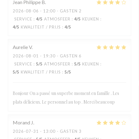
Jean Philippe
B
2026-08-06
- 12:00 - GASTEN 2
SERVICE
:
4
/5
ATMOSFEER
:
4
/5
KEUKEN
:
4
/5
KWALITEIT / PRIJS
:
4
/5
Aurelie
V
2026-08-01
- 19:30 - GASTEN 6
SERVICE
:
5
/5
ATMOSFEER
:
5
/5
KEUKEN
:
5
/5
KWALITEIT / PRIJS
:
5
/5
Bonjour On a passé un superbe moment en famille . Les
plats délicieux. Le personnel au top . Merci beaucoup
Morand
J
2026-07-31
- 13:00 - GASTEN 3