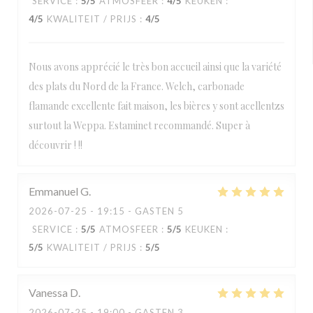
SERVICE
:
5
/5
ATMOSFEER
:
4
/5
KEUKEN
:
4
/5
KWALITEIT / PRIJS
:
4
/5
Nous avons apprécié le très bon accueil ainsi que la variété
des plats du Nord de la France. Welch, carbonade
flamande excellente fait maison, les bières y sont acellentzs
surtout la Weppa. Estaminet recommandé. Super à
découvrir ! !!
Emmanuel
G
2026-07-25
- 19:15 - GASTEN 5
SERVICE
:
5
/5
ATMOSFEER
:
5
/5
KEUKEN
:
5
/5
KWALITEIT / PRIJS
:
5
/5
Vanessa
D
2026-07-25
- 19:00 - GASTEN 3