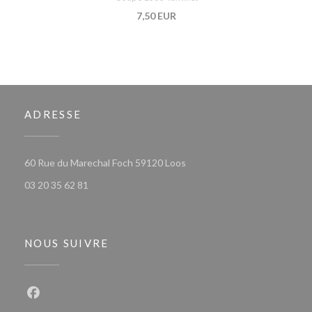
7,50 EUR
ADRESSE
((ouvre une nouvelle fenêtre)
60 Rue du Marechal Foch 59120 Loos
03 20 35 62 81
NOUS SUIVRE
Facebook ((ouvre une nouvelle fenêtre))