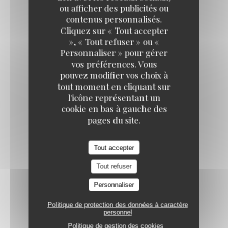
ou afficher des publicités ou
sauce aux choix
contenus personnalisés.
Loos'Taminet
25,50 EUR
Cliquez sur « Tout accepter
+/- 450 gr
», « Tout refuser » ou «
Personnaliser » pour gérer
vos préférences. Vous
PAVÉ DE RUMSTEACK
pouvez modifier vos choix à
tout moment en cliquant sur
sauce aux choix
l'icône représentant un
18,00 EUR
cookie en bas à gauche des
+/- 180 gr
pages du site.
Tout accepter
ENTRECÔ
sauce aux choix
Tout refuser
23,00 EUR
Personnaliser
+/- 300 gr
Politique de protection des données à caractère
personnel
Politique de gestion des cookies