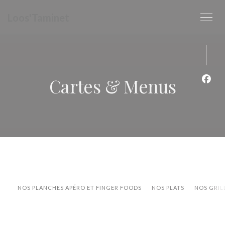
Personnalisation de vos choix en matière de cookies
Loos'Taminet
Cartes & Menus
Face
NOS PLANCHES APÉRO ET FINGER FOODS
NOS PLATS
NOS GRIL