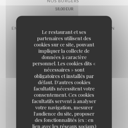
NOS BURGERS
18,00 EUR
EMINCÉ DE VOLAILLE AU MAROILLES MAISON
Le restaurant et ses
17,00 EUR
partenaires utilisent des
cookies sur ce site, pouvant
impliquer la collecte de
TARTARE ITALIEN
données à caractère
personnel. Les cookies dits «
17,50 EUR
nécessaires » sont
obligatoires et installés par
défaut. D'autres cookies
facultatifs nécessitent votre
consentement. Ces cookies
facultatifs servent à analyser
Nos grillades
votre navigation, mesurer
l'audience du site, proposer
des fonctionnalités (ex : en
lien avec les réseaux sociaux)
CÔTE À L'OS