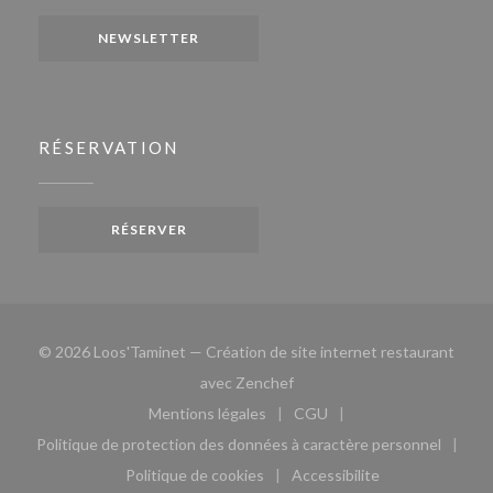
NEWSLETTER
RÉSERVATION
RÉSERVER
© 2026 Loos'Taminet — Création de site internet restaurant
((ouvre une nouvelle fenêtre)
avec
Zenchef
Mentions légales
CGU
((ouvre une nouvelle fenêtre))
((ouvre une nouvelle fen
Politique de protection des données à caractère personnel
((ouvre une nouvelle fenêtre))
Politique de cookies
Accessibilite
((ouvre une nouvelle fenêtre))
((ouvre une nouvelle fe