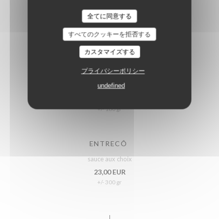
sauce aux choix
Loos'Taminet
全てに同意する
25,50 EUR
すべてのクッキーを拒否する
+/- 450 gr
カスタマイズする
PAVÉ DE RUMSTEACK
プライバシーポリシー
sauce aux choix
undefined
18,00 EUR
+/- 180 gr
ENTRECÔ
sauce aux choix
23,00 EUR
+/- 300 gr