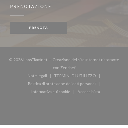
PRENOTAZIONE
PRENOTA
© 2026 Loos'Taminet — Creazione del sito internet ristorante
((apre una nuova finestra))
con
Zenchef
Note legali
TERMINI DI UTILIZZO
((apre una nuova finestra))
((apre una nuova finestra))
Politica di protezione dei dati personali
((apre una nuova finestra))
Informativa sui cookie
Accessibilita
((apre una nuova finestra))
((apre una nuova finest