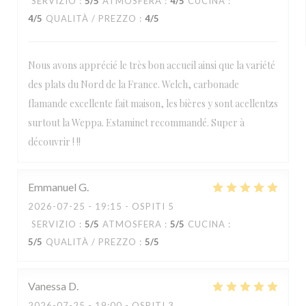
SERVIZIO
:
5
/5
ATMOSFERA
:
4
/5
CUCINA
:
4
/5
QUALITÀ / PREZZO
:
4
/5
Nous avons apprécié le très bon accueil ainsi que la variété
des plats du Nord de la France. Welch, carbonade
flamande excellente fait maison, les bières y sont acellentzs
surtout la Weppa. Estaminet recommandé. Super à
découvrir ! !!
Emmanuel
G
2026-07-25
- 19:15 - OSPITI 5
SERVIZIO
:
5
/5
ATMOSFERA
:
5
/5
CUCINA
:
5
/5
QUALITÀ / PREZZO
:
5
/5
Vanessa
D
2026-07-25
- 19:00 - OSPITI 3