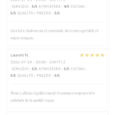
SERVIZIO
:
5
/5
ATMOSFERA
:
4
/5
CUCINA
:
5
/5
QUALITÀ / PREZZO
:
5
/5
Lieu trés chaleureux et conviviale. Serveurs agréable et
super sympas.
Laurent
N
2026-07-24
- 20:00 - OSPITI 2
SERVIZIO
:
5
/5
ATMOSFERA
:
5
/5
CUCINA
:
5
/5
QUALITÀ / PREZZO
:
5
/5
Nous y allons régulièrement et sommes toujours très
satisfaits de la qualité repas.
Loos'Taminet