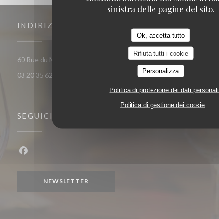
sinistra delle pagine del sito.
INDIRIZZO
Ok, accetta tutto
Rifiuta tutti i cookie
((apre una nuova finestra))
60 Rue du Marechal Foch 59120 Loos
Personalizza
03 20 35 62 81
Politica di protezione dei dati personali
Politica di gestione dei cookie
SEGUICI
Facebook ((apre una nuova finestra))
NEWSLETTER