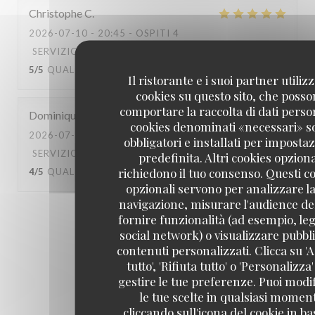
Christophe
C
2026-07-10
- 20:45 - OSPITI 4
SERVIZIO
:
5
/5
ATMOSFERA
:
4
/5
CUCINA
:
5
/5
QUALITÀ / PREZZO
:
5
/5
Il ristorante e i suoi partner utiliz
cookies su questo sito, che poss
comportare la raccolta di dati person
Dominique
B
cookies denominati «necessari» s
2026-07-04
- 13:00 - OSPITI 3
obbligatori e installati per imposta
SERVIZIO
:
4
/5
ATMOSFERA
:
4
/5
CUCINA
:
predefinita. Altri cookies opziona
richiedono il tuo consenso. Questi c
4
/5
QUALITÀ / PREZZO
:
4
/5
opzionali servono per analizzare la
navigazione, misurare l'audience del
1
2
3
fornire funzionalità (ad esempio, leg
social network) o visualizzare pubbli
contenuti personalizzati. Clicca su 'A
tutto', 'Rifiuta tutto' o 'Personalizza
gestire le tue preferenze. Puoi modi
le tue scelte in qualsiasi momen
cliccando sull'icona del cookie in ba