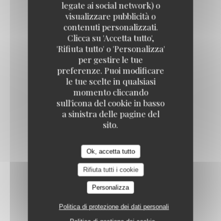
legate ai social network) o
sauce aux choix
visualizzare pubblicità o
Loos'Taminet
25,50 EUR
contenuti personalizzati.
+/- 450 gr
Clicca su 'Accetta tutto',
'Rifiuta tutto' o 'Personalizza'
per gestire le tue
preferenze. Puoi modificare
PAVÉ DE RUMSTEACK
le tue scelte in qualsiasi
sauce aux choix
momento cliccando
18,00 EUR
sull'icona del cookie in basso
+/- 180 gr
a sinistra delle pagine del
sito.
ENTRECÔ
Ok, accetta tutto
sauce aux choix
Rifiuta tutti i cookie
23,00 EUR
+/- 300 gr
Personalizza
Politica di protezione dei dati personali