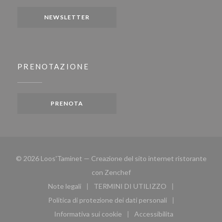
NEWSLETTER
PRENOTAZIONE
PRENOTA
© 2026 Loos'Taminet — Creazione del sito internet ristorante
((apre una nuova finestra))
con
Zenchef
Note legali
TERMINI DI UTILIZZO
((apre una nuova finestra))
((apre una nuova finestra))
Politica di protezione dei dati personali
((apre una nuova finestra))
Informativa sui cookie
Accessibilita
((apre una nuova finestra))
((apre una nuova finest