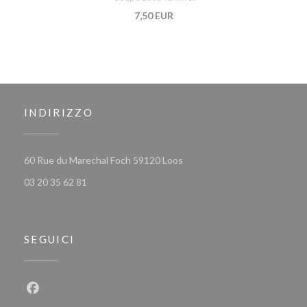
7,50 EUR
INDIRIZZO
((apre una nuova finestra))
60 Rue du Marechal Foch 59120 Loos
03 20 35 62 81
SEGUICI
Facebook ((apre una nuova finestra))