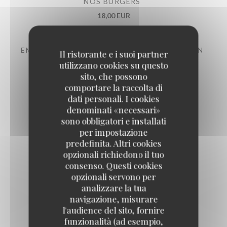
NOS BURGERS
18,00 EUR
EMINCÉ DE VOLAILLE AU MAROILLES MAISON
Il ristorante e i suoi partner
utilizzano cookies su questo
17,00 EUR
sito, che possono
comportare la raccolta di
dati personali. I cookies
TARTARE ITALIEN
denominati «necessari»
17,50 EUR
sono obbligatori e installati
per impostazione
predefinita. Altri cookies
opzionali richiedono il tuo
consenso. Questi cookies
opzionali servono per
Nos grillades
analizzare la tua
navigazione, misurare
l'audience del sito, fornire
funzionalità (ad esempio,
CÔTE À L'OS