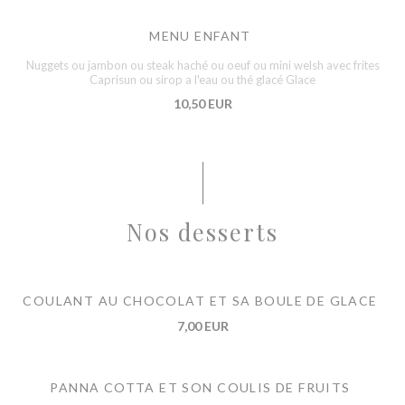
MENU ENFANT
Nuggets ou jambon ou steak haché ou oeuf ou mini welsh avec frites
Caprisun ou sirop a l'eau ou thé glacé Glace
10,50 EUR
Nos desserts
COULANT AU CHOCOLAT ET SA BOULE DE GLACE
7,00 EUR
PANNA COTTA ET SON COULIS DE FRUITS