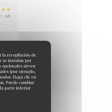
IO
:
5
/5
r la recopilación de
IO
:
5
/5
y se instalan por
s opcionales sirven
dades (por ejemplo,
zados. Haga clic en
cias. Puede cambiar
a parte inferior
IO
:
5
/5