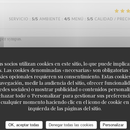
SERVICIO
:
5
/5
AMBIENTE
:
4
/5
MENÚ
:
5
/5
CALIDAD / PREC
super sympas.
s socios utilizan cookies en este sitio, lo que puede implica
SERVICIO
:
5
/5
AMBIENTE
:
5
/5
MENÚ
:
5
/5
CALIDAD / PREC
. Las cookies denominadas «necesarias» son obligatorias 
kies opcionales requieren su consentimiento. Estas cookie
avegación, medir la audiencia del sitio, ofrecer funcionali
its de la qualité repas.
edes sociales) o mostrar publicidad o contenidos personali
echazar todo' o 'Personalizar' para gestionar sus preferen
 cualquier momento haciendo clic en el icono de cookie en l
Loos'Taminet
izquierda de las páginas del sitio.
SERVICIO
:
5
/5
AMBIENTE
:
5
/5
MENÚ
:
5
/5
CALIDAD / PREC
OK, aceptar todas
Denegar todas las cookies
Personalizar