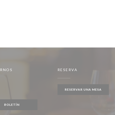
IRNOS
RESERVA
ueva ventana))
RESERVAR UNA MESA
ook ((abre en una nueva ventana))
BOLETÍN