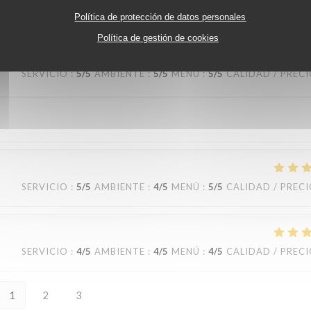
eviendrons ! Nous reviendrons
Política de protección de datos personales
Política de gestión de cookies
SERVICIO
:
5
/5
AMBIENTE
:
5
/5
MENÚ
:
5
/5
CALIDAD / PREC
SERVICIO
:
5
/5
AMBIENTE
:
4
/5
MENÚ
:
5
/5
CALIDAD / PREC
SERVICIO
:
4
/5
AMBIENTE
:
4
/5
MENÚ
:
4
/5
CALIDAD / PREC
1
2
3