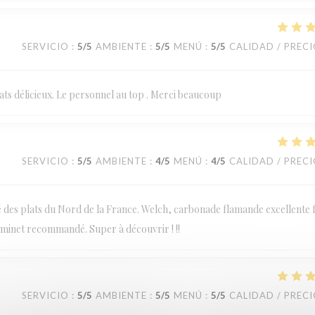
SERVICIO
:
5
/5
AMBIENTE
:
5
/5
MENÚ
:
5
/5
CALIDAD / PREC
ts délicieux. Le personnel au top . Merci beaucoup
SERVICIO
:
5
/5
AMBIENTE
:
4
/5
MENÚ
:
4
/5
CALIDAD / PREC
té des plats du Nord de la France. Welch, carbonade flamande excellente f
taminet recommandé. Super à découvrir ! !!
SERVICIO
:
5
/5
AMBIENTE
:
5
/5
MENÚ
:
5
/5
CALIDAD / PREC