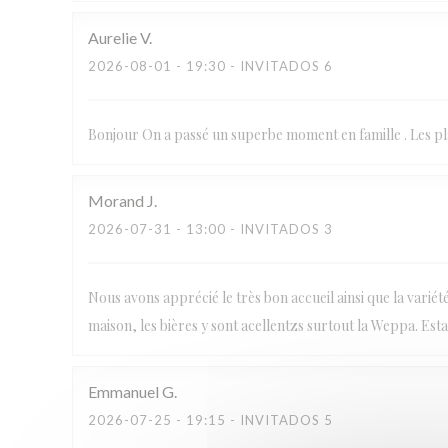
Aurelie
V
2026-08-01
- 19:30 - INVITADOS 6
Bonjour On a passé un superbe moment en famille . Les pla
Morand
J
2026-07-31
- 13:00 - INVITADOS 3
Nous avons apprécié le très bon accueil ainsi que la varié
maison, les bières y sont acellentzs surtout la Weppa. Es
Emmanuel
G
2026-07-25
- 19:15 - INVITADOS 5