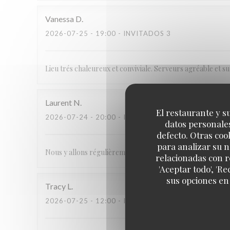
Vanessa
D
2026-07-25
- 19:00 - INVITADOS 3
Lieu trés chaleureux et conviviale. Serveurs agréable et 
Laurent
N
El restaurante y su
2026-07-24
- 20:00 - INVITADOS 2
datos personales
defecto. Otras coo
para analizar su n
Nous y allons régulièrement et sommes toujours très satisfa
relacionadas con r
'Aceptar todo', 'R
sus opciones en
Tracy
L
2026-07-25
- 12:00 - INVITADOS 7