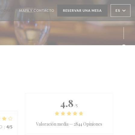
ES
NIONES
MAPA Y CONTACTO
RESERVAR UNA MESA
Face
4.8
/5
Valoración media —
2844 Opiniones
IO
:
4
/5