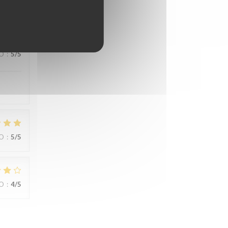
IO
:
5
/5
IO
:
5
/5
IO
:
4
/5