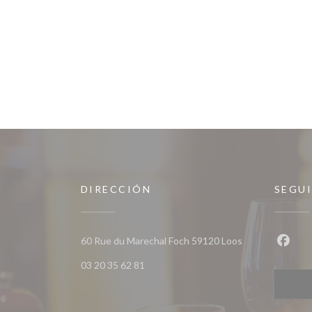
DIRECCIÓN
SEGU
((abre en una n
60 Rue du Marechal Foch 59120 Loos
Faceb
03 20 35 62 81