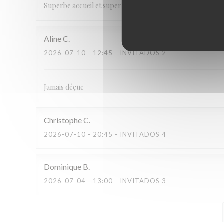
Superbe accueil et super service. Plats très bons. Nous r
Aline
C
2026-07-10
- 12:45 - INVITADOS 2
Jamais déçue
Christophe
C
2026-07-10
- 20:45 - INVITADOS 4
Dominique
B
2026-07-04
- 13:00 - INVITADOS 3