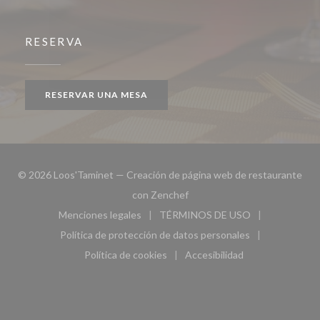
RESERVA
RESERVAR UNA MESA
© 2026 Loos'Taminet — Creación de página web de restaurante
((abre en una nueva ventana))
con
Zenchef
Menciones legales
TÉRMINOS DE USO
((abre en una nueva ventana))
((abre en una nueva ven
Política de protección de datos personales
((abre en una nueva ventana))
Política de cookies
Accesibilidad
((abre en una nueva ventana))
((abre en una nueva ven