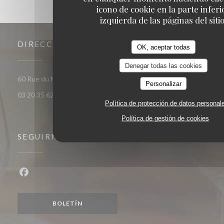
icono de cookie en la parte inferi
izquierda de las páginas del sitio
DIRECCIÓN
OK, aceptar todas
Denegar todas las cookies
((abre en una nueva ventana)
60 Rue du Marechal Foch 59120 Loos
Personalizar
03 20 35 62 81
Política de protección de datos personal
Política de gestión de cookies
SEGUIRNOS
Facebook ((abre en una nueva ventana))
BOLETÍN