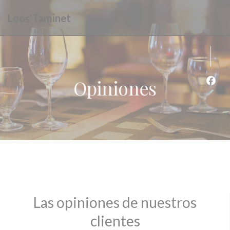
Personalización de sus opciones de cookies
Loos'Taminet
Opiniones
Face
Las opiniones de nuestros
clientes