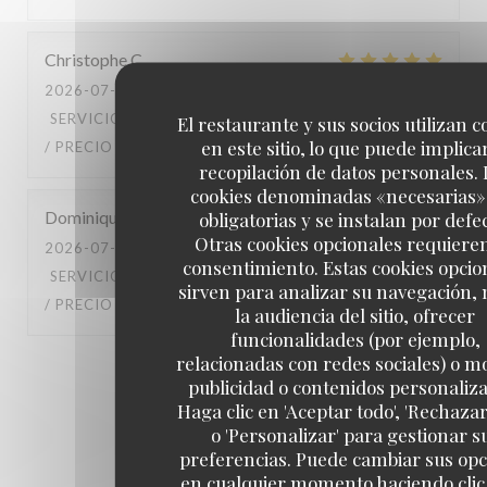
Christophe
C
2026-07-10
- 20:45 - INVITADOS 4
SERVICIO
:
5
/5
AMBIENTE
:
4
/5
MENÚ
:
5
/5
CALIDAD
El restaurante y sus socios utilizan c
en este sitio, lo que puede implicar
/ PRECIO
:
5
/5
recopilación de datos personales. 
cookies denominadas «necesarias»
Dominique
B
obligatorias y se instalan por defe
Otras cookies opcionales requiere
2026-07-04
- 13:00 - INVITADOS 3
consentimiento. Estas cookies opcio
SERVICIO
:
4
/5
AMBIENTE
:
4
/5
MENÚ
:
4
/5
CALIDAD
sirven para analizar su navegación,
/ PRECIO
:
4
/5
la audiencia del sitio, ofrecer
funcionalidades (por ejemplo,
relacionadas con redes sociales) o m
1
2
3
publicidad o contenidos personaliz
Haga clic en 'Aceptar todo', 'Rechazar
o 'Personalizar' para gestionar s
preferencias. Puede cambiar sus op
en cualquier momento haciendo clic 