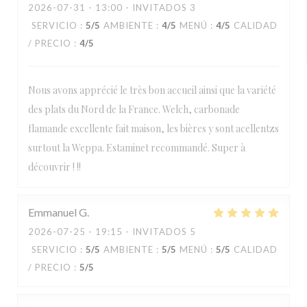
2026-07-31
- 13:00 - INVITADOS 3
SERVICIO
:
5
/5
AMBIENTE
:
4
/5
MENÚ
:
4
/5
CALIDAD
/ PRECIO
:
4
/5
Nous avons apprécié le très bon accueil ainsi que la variété
des plats du Nord de la France. Welch, carbonade
flamande excellente fait maison, les bières y sont acellentzs
surtout la Weppa. Estaminet recommandé. Super à
découvrir ! !!
Emmanuel
G
2026-07-25
- 19:15 - INVITADOS 5
SERVICIO
:
5
/5
AMBIENTE
:
5
/5
MENÚ
:
5
/5
CALIDAD
/ PRECIO
:
5
/5