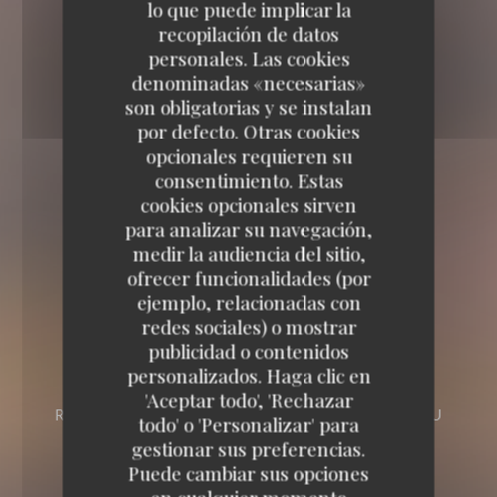
lo que puede implicar la
recopilación de datos
personales. Las cookies
denominadas «necesarias»
son obligatorias y se instalan
por defecto. Otras cookies
opcionales requieren su
consentimiento. Estas
cookies opcionales sirven
para analizar su navegación,
medir la audiencia del sitio,
ofrecer funcionalidades (por
ejemplo, relacionadas con
redes sociales) o mostrar
Loos'Taminet
publicidad o contenidos
personalizados. Haga clic en
Loos'Taminet
'Aceptar todo', 'Rechazar
RESTAURANTE TRADICIONAL
60 RUE DU
todo' o 'Personalizar' para
MARECHAL FOCH 59120 LOOS
gestionar sus preferencias.
Puede cambiar sus opciones