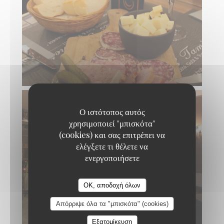
Ο ιστότοπος αυτός
χρησιμοποιεί "μπισκότα"
(cookies) και σας επιτρέπει να
ελέγξετε τι θέλετε να
ενεργοποιήσετε
Loos'Taminet
OK, αποδοχή όλων
Απόρριψε όλα τα "μπισκότα" (cookies)
Εξατομίκευση