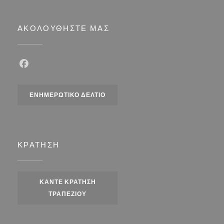
ΑΚΟΛΟΥΘΉΣΤΕ ΜΑΣ
Facebook ((ανοίγει σε νέο παράθυρο))
ΕΝΗΜΕΡΩΤΙΚΌ ΔΕΛΤΊΟ
ΚΡΆΤΗΣΗ
ΚΆΝΤΕ ΚΡΆΤΗΣΗ
ΤΡΑΠΕΖΙΟΎ