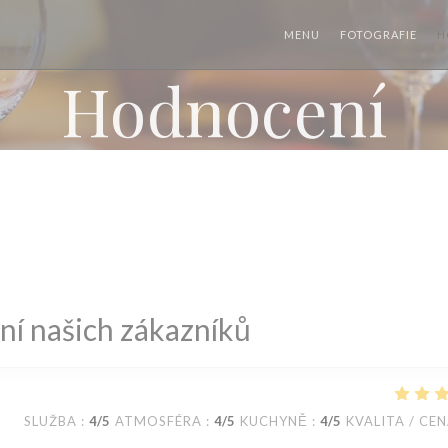
MENU
FOTOGRAFIE
H
Hodnocení
í našich zákazníků
SLUŽBA
:
4
/5
ATMOSFÉRA
:
4
/5
KUCHYNĚ
:
4
/5
KVALITA / CE