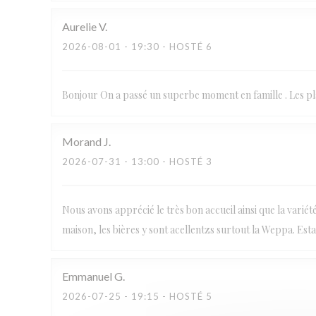
Aurelie
V
2026-08-01
- 19:30 - HOSTÉ 6
Bonjour On a passé un superbe moment en famille . Les pla
Morand
J
2026-07-31
- 13:00 - HOSTÉ 3
Nous avons apprécié le très bon accueil ainsi que la varié
maison, les bières y sont acellentzs surtout la Weppa. Es
Emmanuel
G
2026-07-25
- 19:15 - HOSTÉ 5