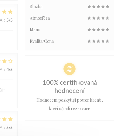
Služba
Atmosféra
NA
:
5
/5
Menu
Kvalita/Cena
NA
:
4
/5
100% certifikovaná
hodnocení
ait
Hodnocení poskytují pouze klienti,
kteří učinili rezervace
NA
:
5
/5