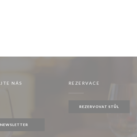
JTE NÁS
REZERVACE
ovém okně))
REZERVOVAT STŮL
ook ((otevře se v novém okně))
NEWSLETTER