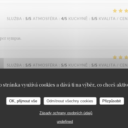
SLUŽBA
:
5
/5
ATMOSFÉRA
:
4
/5
KUCHYNĚ
:
5
/5
KVALITA / CE
super sympas.
SLUŽBA
:
5
/5
ATMOSFÉRA
:
5
/5
KUCHYNĚ
:
5
/5
KVALITA / CE
o stránka využívá cookies a dává ti na výběr, co chceš aktiv
its de la qualité repas.
Loos'Taminet
OK, přijmout vše
Odmítnout všechny cookies
Přizpůsobit
SLUŽBA
:
5
/5
ATMOSFÉRA
:
5
/5
KUCHYNĚ
:
5
/5
KVALITA / CE
Zásady ochrany osobních údajů
undefined