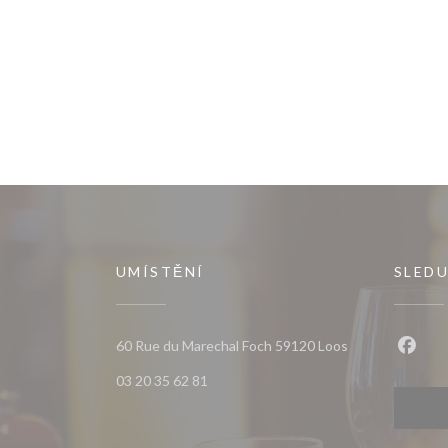
UMÍSTĚNÍ
SLEDU
((otevře se v n
60 Rue du Marechal Foch 59120 Loos
Faceb
03 20 35 62 81