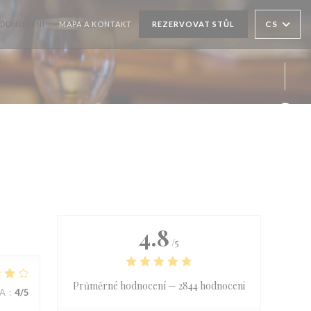
CS
ODNOCENÍ
MAPA A KONTAKT
REZERVOVAT STŮL
Face
4.8
/5
Průměrné hodnocení —
2844 hodnoceni
NA
:
4
/5