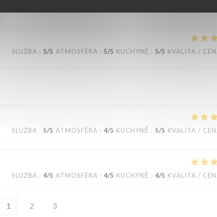
eviendrons ! Nous reviendrons
SLUŽBA
:
5
/5
ATMOSFÉRA
:
5
/5
KUCHYNĚ
:
5
/5
KVALITA / CE
SLUŽBA
:
5
/5
ATMOSFÉRA
:
4
/5
KUCHYNĚ
:
5
/5
KVALITA / CE
SLUŽBA
:
4
/5
ATMOSFÉRA
:
4
/5
KUCHYNĚ
:
4
/5
KVALITA / CE
1
2
3