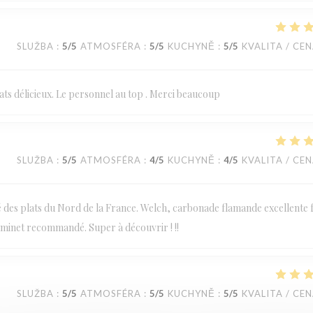
SLUŽBA
:
5
/5
ATMOSFÉRA
:
5
/5
KUCHYNĚ
:
5
/5
KVALITA / CE
ts délicieux. Le personnel au top . Merci beaucoup
SLUŽBA
:
5
/5
ATMOSFÉRA
:
4
/5
KUCHYNĚ
:
4
/5
KVALITA / CE
té des plats du Nord de la France. Welch, carbonade flamande excellente f
taminet recommandé. Super à découvrir ! !!
SLUŽBA
:
5
/5
ATMOSFÉRA
:
5
/5
KUCHYNĚ
:
5
/5
KVALITA / CE