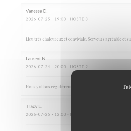
Vanessa
D
2026-07-25
- 19:00 - HOSTÉ 3
Lieu trés chaleureux et conviviale. Serveurs agréable et 
Laurent
N
2026-07-24
- 20:00 - HOSTÉ 2
Tat
Nous y allons régulièrement et sommes toujours très satisfa
Tracy
L
2026-07-25
- 12:00 - HOSTÉ 7