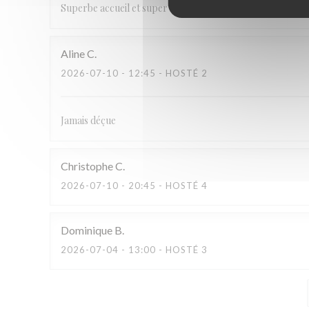
Superbe accueil et super service. Plats très bons. Nous r
Aline
C
2026-07-10
- 12:45 - HOSTÉ 2
Jamais déçue
Christophe
C
2026-07-10
- 20:45 - HOSTÉ 4
Dominique
B
2026-07-04
- 13:00 - HOSTÉ 3